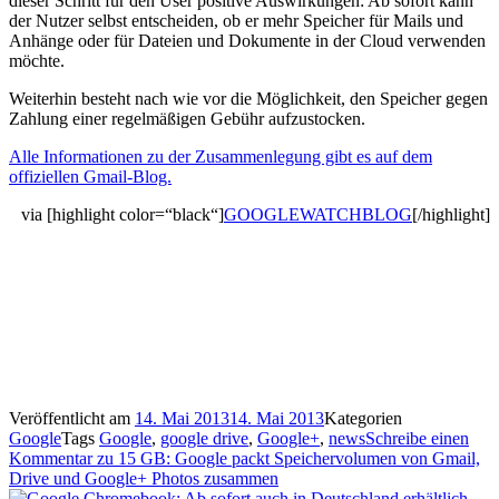
dieser Schritt für den User positive Auswirkungen: Ab sofort kann
der Nutzer selbst entscheiden, ob er mehr Speicher für Mails und
Anhänge oder für Dateien und Dokumente in der Cloud verwenden
möchte.
Weiterhin besteht nach wie vor die Möglichkeit, den Speicher gegen
Zahlung einer regelmäßigen Gebühr aufzustocken.
Alle Informationen zu der Zusammenlegung gibt es auf dem
offiziellen Gmail-Blog.
via [highlight color=“black“]
GOOGLEWATCHBLOG
[/highlight]
Veröffentlicht am
14. Mai 2013
14. Mai 2013
Kategorien
Google
Tags
Google
,
google drive
,
Google+
,
news
Schreibe einen
Kommentar
zu 15 GB: Google packt Speichervolumen von Gmail,
Drive und Google+ Photos zusammen