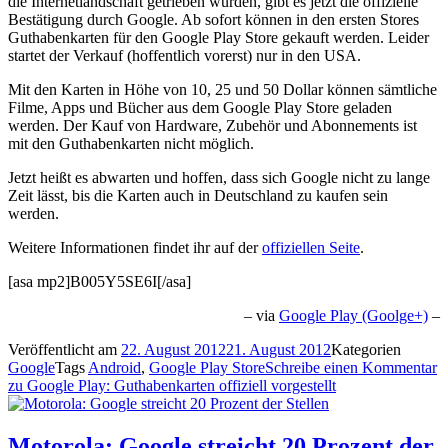
die Internetlandschaft getrieben wurden, gibt es jetzt die offizielle
Bestätigung durch Google. Ab sofort können in den ersten Stores
Guthabenkarten für den Google Play Store gekauft werden. Leider
startet der Verkauf (hoffentlich vorerst) nur in den USA.
Mit den Karten in Höhe von 10, 25 und 50 Dollar können sämtliche
Filme, Apps und Bücher aus dem Google Play Store geladen
werden. Der Kauf von Hardware, Zubehör und Abonnements ist
mit den Guthabenkarten nicht möglich.
Jetzt heißt es abwarten und hoffen, dass sich Google nicht zu lange
Zeit lässt, bis die Karten auch in Deutschland zu kaufen sein
werden.
Weitere Informationen findet ihr auf der
offiziellen Seite
.
[asa mp2]B005Y5SE6I[/asa]
– via
Google Play (Goolge+)
–
Veröffentlicht am
22. August 2012
21. August 2012
Kategorien
Google
Tags
Android
,
Google Play Store
Schreibe einen Kommentar
zu Google Play: Guthabenkarten offiziell vorgestellt
Motorola: Google streicht 20 Prozent der