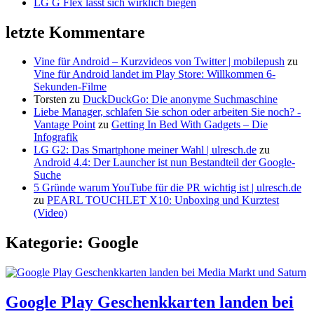
LG G Flex lässt sich wirklich biegen
letzte Kommentare
Vine für Android – Kurzvideos von Twitter | mobilepush
zu
Vine für Android landet im Play Store: Willkommen 6-
Sekunden-Filme
Torsten
zu
DuckDuckGo: Die anonyme Suchmaschine
Liebe Manager, schlafen Sie schon oder arbeiten Sie noch? -
Vantage Point
zu
Getting In Bed With Gadgets – Die
Infografik
LG G2: Das Smartphone meiner Wahl | ulresch.de
zu
Android 4.4: Der Launcher ist nun Bestandteil der Google-
Suche
5 Gründe warum YouTube für die PR wichtig ist | ulresch.de
zu
PEARL TOUCHLET X10: Unboxing und Kurztest
(Video)
Kategorie: Google
Google Play Geschenkkarten landen bei