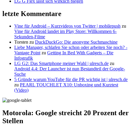
LG G Flex lässt sich wirklich biegen
letzte Kommentare
Vine für Android – Kurzvideos von Twitter | mobilepush
zu
Vine für Android landet im Play Store: Willkommen 6-
Sekunden-Filme
Torsten
zu
DuckDuckGo: Die anonyme Suchmaschine
Liebe Manager, schlafen Sie schon oder arbeiten Sie noch? -
Vantage Point
zu
Getting In Bed With Gadgets – Die
Infografik
LG G2: Das Smartphone meiner Wahl | ulresch.de
zu
Android 4.4: Der Launcher ist nun Bestandteil der Google-
Suche
5 Gründe warum YouTube für die PR wichtig ist | ulresch.de
zu
PEARL TOUCHLET X10: Unboxing und Kurztest
(Video)
Motorola: Google streicht 20 Prozent der
Stellen