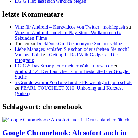
LG G Flex lässt sich wirklich biegen
letzte Kommentare
Vine für Android – Kurzvideos von Twitter | mobilepush
zu
Vine für Android landet im Play Store: Willkommen 6-
Sekunden-Filme
Torsten
zu
DuckDuckGo: Die anonyme Suchmaschine
Liebe Manager, schlafen Sie schon oder arbeiten Sie noch? -
Vantage Point
zu
Getting In Bed With Gadgets – Die
Infografik
LG G2: Das Smartphone meiner Wahl | ulresch.de
zu
Android 4.4: Der Launcher ist nun Bestandteil der Google-
Suche
5 Gründe warum YouTube für die PR wichtig ist | ulresch.de
zu
PEARL TOUCHLET X10: Unboxing und Kurztest
(Video)
Schlagwort: chromebook
Google Chromebook: Ab sofort auch in