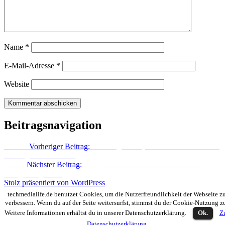
Name
*
E-Mail-Adresse
*
Website
Beitragsnavigation
Zurück
Vorheriger Beitrag:
Samsung Galaxy S3: offizielles Android
4.1 zeigt sich in Video
Weiter
Nächster Beitrag:
Google startet Smart Apps Updates im
Google Play Store
Stolz präsentiert von WordPress
techmedialife.de benutzet Cookies, um die Nutzerfreundlichkeit der Webseite z
verbessern. Wenn du auf der Seite weitersurfst, stimmst du der Cookie-Nutzung z
Weitere Informationen erhältst du in unserer Datenschutzerklärung.
Ok.
Z
Datenschutzerklärung