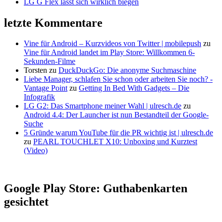
LG G Flex lässt sich wirklich biegen
letzte Kommentare
Vine für Android – Kurzvideos von Twitter | mobilepush
zu
Vine für Android landet im Play Store: Willkommen 6-
Sekunden-Filme
Torsten
zu
DuckDuckGo: Die anonyme Suchmaschine
Liebe Manager, schlafen Sie schon oder arbeiten Sie noch? -
Vantage Point
zu
Getting In Bed With Gadgets – Die
Infografik
LG G2: Das Smartphone meiner Wahl | ulresch.de
zu
Android 4.4: Der Launcher ist nun Bestandteil der Google-
Suche
5 Gründe warum YouTube für die PR wichtig ist | ulresch.de
zu
PEARL TOUCHLET X10: Unboxing und Kurztest
(Video)
Google Play Store: Guthabenkarten
gesichtet