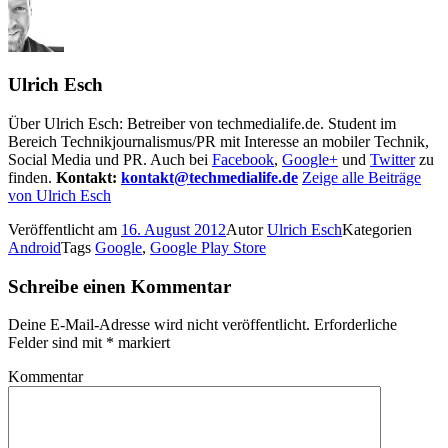
Ulrich Esch
Über Ulrich Esch: Betreiber von techmedialife.de. Student im
Bereich Technikjournalismus/PR mit Interesse an mobiler Technik,
Social Media und PR. Auch bei
Facebook
,
Google+
und
Twitter
zu
finden.
Kontakt:
kontakt@techmedialife.de
Zeige alle Beiträge
von Ulrich Esch
Veröffentlicht am
16. August 2012
Autor
Ulrich Esch
Kategorien
Android
Tags
Google
,
Google Play Store
Schreibe einen Kommentar
Deine E-Mail-Adresse wird nicht veröffentlicht.
Erforderliche
Felder sind mit
*
markiert
Kommentar