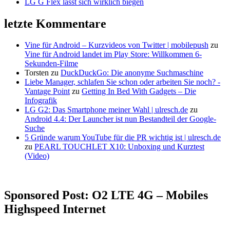
LG G Flex lässt sich wirklich biegen
letzte Kommentare
Vine für Android – Kurzvideos von Twitter | mobilepush
zu
Vine für Android landet im Play Store: Willkommen 6-
Sekunden-Filme
Torsten
zu
DuckDuckGo: Die anonyme Suchmaschine
Liebe Manager, schlafen Sie schon oder arbeiten Sie noch? -
Vantage Point
zu
Getting In Bed With Gadgets – Die
Infografik
LG G2: Das Smartphone meiner Wahl | ulresch.de
zu
Android 4.4: Der Launcher ist nun Bestandteil der Google-
Suche
5 Gründe warum YouTube für die PR wichtig ist | ulresch.de
zu
PEARL TOUCHLET X10: Unboxing und Kurztest
(Video)
Sponsored Post: O2 LTE 4G – Mobiles
Highspeed Internet