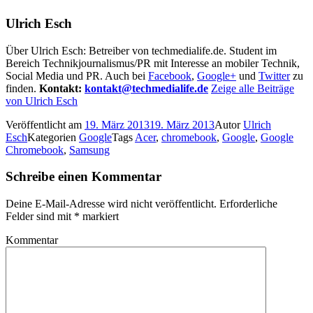
Ulrich Esch
Über Ulrich Esch: Betreiber von techmedialife.de. Student im
Bereich Technikjournalismus/PR mit Interesse an mobiler Technik,
Social Media und PR. Auch bei
Facebook
,
Google+
und
Twitter
zu
finden.
Kontakt:
kontakt@techmedialife.de
Zeige alle Beiträge
von Ulrich Esch
Veröffentlicht am
19. März 2013
19. März 2013
Autor
Ulrich
Esch
Kategorien
Google
Tags
Acer
,
chromebook
,
Google
,
Google
Chromebook
,
Samsung
Schreibe einen Kommentar
Deine E-Mail-Adresse wird nicht veröffentlicht.
Erforderliche
Felder sind mit
*
markiert
Kommentar