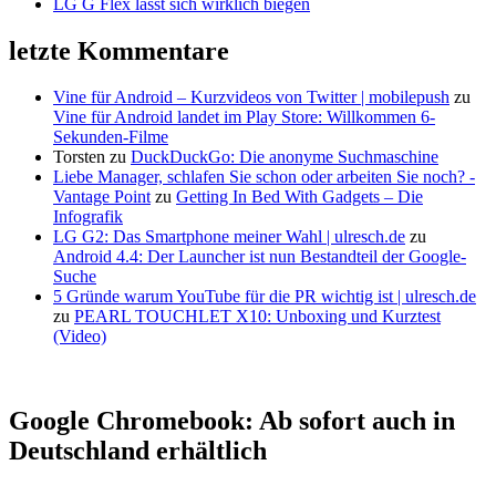
LG G Flex lässt sich wirklich biegen
letzte Kommentare
Vine für Android – Kurzvideos von Twitter | mobilepush
zu
Vine für Android landet im Play Store: Willkommen 6-
Sekunden-Filme
Torsten
zu
DuckDuckGo: Die anonyme Suchmaschine
Liebe Manager, schlafen Sie schon oder arbeiten Sie noch? -
Vantage Point
zu
Getting In Bed With Gadgets – Die
Infografik
LG G2: Das Smartphone meiner Wahl | ulresch.de
zu
Android 4.4: Der Launcher ist nun Bestandteil der Google-
Suche
5 Gründe warum YouTube für die PR wichtig ist | ulresch.de
zu
PEARL TOUCHLET X10: Unboxing und Kurztest
(Video)
Google Chromebook: Ab sofort auch in
Deutschland erhältlich