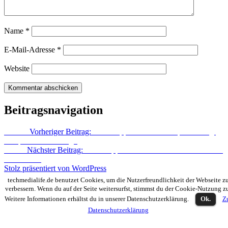
Name
*
E-Mail-Adresse
*
Website
Beitragsnavigation
Zurück
Vorheriger Beitrag:
WhatsApp für Android: Update bringt
komplett neues Design
Weiter
Nächster Beitrag:
WhatsApp: Jährliche Gebühr bald auch für
iOS-Nutzer
Stolz präsentiert von WordPress
techmedialife.de benutzet Cookies, um die Nutzerfreundlichkeit der Webseite z
verbessern. Wenn du auf der Seite weitersurfst, stimmst du der Cookie-Nutzung z
Weitere Informationen erhältst du in unserer Datenschutzerklärung.
Ok.
Z
Datenschutzerklärung