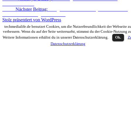
soziale Netzwerk
Weiter
Nächster Beitrag:
Google Nexus 7: Das Jelly Bean Tablet im
deutschen Unboxing und Kurztest
Stolz präsentiert von WordPress
techmedialife.de benutzet Cookies, um die Nutzerfreundlichkeit der Webseite z
verbessern. Wenn du auf der Seite weitersurfst, stimmst du der Cookie-Nutzung z
Weitere Informationen erhältst du in unserer Datenschutzerklärung.
Ok.
Z
Datenschutzerklärung