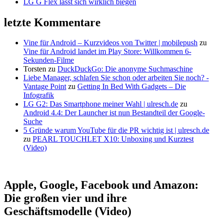
LG G Flex lässt sich wirklich biegen
letzte Kommentare
Vine für Android – Kurzvideos von Twitter | mobilepush
zu
Vine für Android landet im Play Store: Willkommen 6-
Sekunden-Filme
Torsten
zu
DuckDuckGo: Die anonyme Suchmaschine
Liebe Manager, schlafen Sie schon oder arbeiten Sie noch? -
Vantage Point
zu
Getting In Bed With Gadgets – Die
Infografik
LG G2: Das Smartphone meiner Wahl | ulresch.de
zu
Android 4.4: Der Launcher ist nun Bestandteil der Google-
Suche
5 Gründe warum YouTube für die PR wichtig ist | ulresch.de
zu
PEARL TOUCHLET X10: Unboxing und Kurztest
(Video)
Apple, Google, Facebook und Amazon:
Die großen vier und ihre
Geschäftsmodelle (Video)