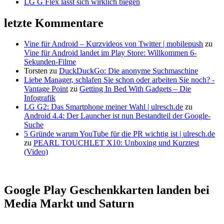
LG G Flex lässt sich wirklich biegen
letzte Kommentare
Vine für Android – Kurzvideos von Twitter | mobilepush
zu
Vine für Android landet im Play Store: Willkommen 6-
Sekunden-Filme
Torsten
zu
DuckDuckGo: Die anonyme Suchmaschine
Liebe Manager, schlafen Sie schon oder arbeiten Sie noch? -
Vantage Point
zu
Getting In Bed With Gadgets – Die
Infografik
LG G2: Das Smartphone meiner Wahl | ulresch.de
zu
Android 4.4: Der Launcher ist nun Bestandteil der Google-
Suche
5 Gründe warum YouTube für die PR wichtig ist | ulresch.de
zu
PEARL TOUCHLET X10: Unboxing und Kurztest
(Video)
Google Play Geschenkkarten landen bei
Media Markt und Saturn