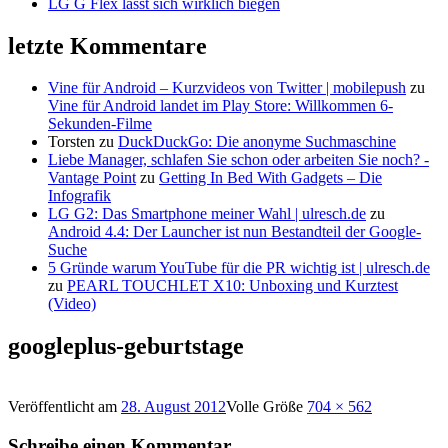
LG G Flex lässt sich wirklich biegen
letzte Kommentare
Vine für Android – Kurzvideos von Twitter | mobilepush
zu
Vine für Android landet im Play Store: Willkommen 6-
Sekunden-Filme
Torsten
zu
DuckDuckGo: Die anonyme Suchmaschine
Liebe Manager, schlafen Sie schon oder arbeiten Sie noch? -
Vantage Point
zu
Getting In Bed With Gadgets – Die
Infografik
LG G2: Das Smartphone meiner Wahl | ulresch.de
zu
Android 4.4: Der Launcher ist nun Bestandteil der Google-
Suche
5 Gründe warum YouTube für die PR wichtig ist | ulresch.de
zu
PEARL TOUCHLET X10: Unboxing und Kurztest
(Video)
googleplus-geburtstage
Veröffentlicht am
28. August 2012
Volle Größe
704 × 562
Schreibe einen Kommentar