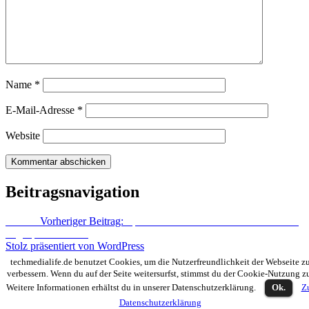
Name
*
E-Mail-Adresse
*
Website
Beitragsnavigation
Zurück
Vorheriger Beitrag:
Sponsored Post: O2 LTE 4G – Mobiles
Highspeed Internet
Stolz präsentiert von WordPress
techmedialife.de benutzet Cookies, um die Nutzerfreundlichkeit der Webseite z
verbessern. Wenn du auf der Seite weitersurfst, stimmst du der Cookie-Nutzung z
Weitere Informationen erhältst du in unserer Datenschutzerklärung.
Ok.
Z
Datenschutzerklärung