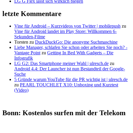
LG G Flex lässt sich wirklich biegen
letzte Kommentare
Vine für Android – Kurzvideos von Twitter | mobilepush
zu
Vine für Android landet im Play Store: Willkommen 6-
Sekunden-Filme
Torsten
zu
DuckDuckGo: Die anonyme Suchmaschine
Liebe Manager, schlafen Sie schon oder arbeiten Sie noch? -
Vantage Point
zu
Getting In Bed With Gadgets – Die
Infografik
LG G2: Das Smartphone meiner Wahl | ulresch.de
zu
Android 4.4: Der Launcher ist nun Bestandteil der Google-
Suche
5 Gründe warum YouTube für die PR wichtig ist | ulresch.de
zu
PEARL TOUCHLET X10: Unboxing und Kurztest
(Video)
Bonn: Kostenlos surfen mit der Telekom