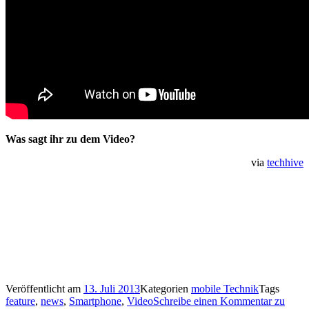
Was sagt ihr zu dem Video?
via
techhive
Veröffentlicht am
13. Juli 2013
Kategorien
mobile Technik
Tags
feature
,
news
,
Smartphone
,
Video
Schreibe einen Kommentar
zu