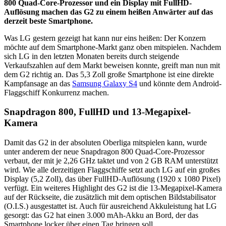
800 Quad-Core-Prozessor und ein Display mit FullHD-
Auflösung machen das G2 zu einem heißen Anwärter auf das
derzeit beste Smartphone.
Was LG gestern gezeigt hat kann nur eins heißen: Der Konzern
möchte auf dem Smartphone-Markt ganz oben mitspielen. Nachdem
sich LG in den letzten Monaten bereits durch steigende
Verkaufszahlen auf dem Markt beweisen konnte, greift man nun mit
dem G2 richtig an. Das 5,3 Zoll große Smartphone ist eine direkte
Kampfansage an das
Samsung Galaxy S4
und könnte dem Android-
Flaggschiff Konkurrenz machen.
Snapdragon 800, FullHD und 13-Megapixel-
Kamera
Damit das G2 in der absoluten Oberliga mitspielen kann, wurde
unter anderem der neue Snapdragon 800 Quad-Core-Prozessor
verbaut, der mit je 2,26 GHz taktet und von 2 GB RAM unterstützt
wird. Wie alle derzeitigen Flaggschiffe setzt auch LG auf ein großes
Display (5,2 Zoll), das über FullHD-Auflösung (1920 x 1080 Pixel)
verfügt. Ein weiteres Highlight des G2 ist die 13-Megapixel-Kamera
auf der Rückseite, die zusätzlich mit dem optischen Bildstabilisator
(O.I.S.) ausgestattet ist. Auch für ausreichend Akkuleistung hat LG
gesorgt: das G2 hat einen 3.000 mAh-Akku an Bord, der das
Smartphone locker über einen Tag bringen soll.