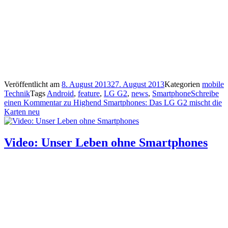
Veröffentlicht am
8. August 2013
27. August 2013
Kategorien
mobile
Technik
Tags
Android
,
feature
,
LG G2
,
news
,
Smartphone
Schreibe
einen Kommentar
zu Highend Smartphones: Das LG G2 mischt die
Karten neu
Video: Unser Leben ohne Smartphones