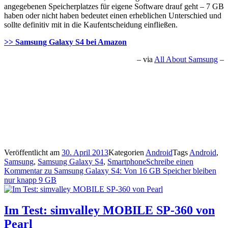
angegebenen Speicherplatzes für eigene Software drauf geht – 7 GB
haben oder nicht haben bedeutet einen erheblichen Unterschied und
sollte definitiv mit in die Kaufentscheidung einfließen.
>> Samsung Galaxy S4 bei Amazon
– via
All About Samsung
–
Veröffentlicht am
30. April 2013
Kategorien
Android
Tags
Android
,
Samsung
,
Samsung Galaxy S4
,
Smartphone
Schreibe einen
Kommentar
zu Samsung Galaxy S4: Von 16 GB Speicher bleiben
nur knapp 9 GB
Im Test: simvalley MOBILE SP-360 von
Pearl