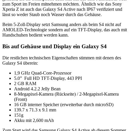
zum Sport im Freien mitnehmen möchten. Ähnlich wie das Sony
Xperia Z ist auch das Galaxy S4 Active nach IP67 verifiziert und
lässt so weder Staub noch Wasser durch das Gehäuse.
Beim 5-Zoll-Display setzt Samsung anders als beim S4 nicht auf
AMOLED-Technologie sondern auf ein TFT-Display, das auch mit
Handschuhen bedient werden kann.
Bis auf Gehäuse und Display ein Galaxy S4
Die restlichen technischen Eigenschaften stimmen mit denen des
Galaxy S4 überein:
1,9 GHz Quad-Core-Prozessor
5.0” Full HD TFT-Display, 443 PPI
2 GB RAM
Android 4.2.2 Jelly Bean
8-Megapixel-Kamera (Rückseite) / 2-Megapixel-Kamera
(Front)
16 GB interner Speicher (erweiterbar durch microSD)
139.7 x 71.3 x 9.1 mm
151g
Akku mit 2,600 mAh
Zum Start wird das Samsung Galaxy S4 Active ab diesem Sommer