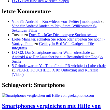
LG G Flex lässt sich wirklich biegen
letzte Kommentare
Vine für Android – Kurzvideos von Twitter | mobilepush
zu
Vine für Android landet im Play Store: Willkommen 6-
Sekunden-Filme
Torsten
zu
DuckDuckGo: Die anonyme Suchmaschine
Liebe Manager, schlafen Sie schon oder arbeiten Sie noch? -
Vantage Point
zu
Getting In Bed With Gadgets – Die
Infografik
LG G2: Das Smartphone meiner Wahl | ulresch.de
zu
Android 4.4: Der Launcher ist nun Bestandteil der Google-
Suche
5 Gründe warum YouTube für die PR wichtig ist | ulresch.de
zu
PEARL TOUCHLET X10: Unboxing und Kurztest
(Video)
Schlagwort: Smartphone
Smartphones vergleichen mit Hilfe von