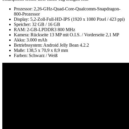
Prozessor: 2,26-GHz-Quad-Core-Qualcomm-Snapdragon-
800-Prozessor
Display: 5,2-Zoll-Full-HD-IPS (1920 x 1080 Pixel / 423 ppi)
Speicher: 32 GB / 16 GB
RAM: 2-GB-LPDDR3 800 MHz
Kamera: Rückseite 13 MP mit O.I.S. / Vorderseite 2,1 MP
Akku: 3.000 mAh
Betriebssystem: Android Jelly Bean 4.2.2
Maße: 138,5 x 70,9 x 8,9 mm
Farben: Schwarz / Weiß