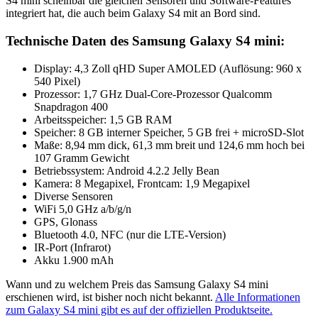
S4 mini scheinbar die gleichen Sensoren und Software-Features
integriert hat, die auch beim Galaxy S4 mit an Bord sind.
Technische Daten des Samsung Galaxy S4 mini:
Display: 4,3 Zoll qHD Super AMOLED (Auflösung: 960 x
540 Pixel)
Prozessor: 1,7 GHz Dual-Core-Prozessor Qualcomm
Snapdragon 400
Arbeitsspeicher: 1,5 GB RAM
Speicher: 8 GB interner Speicher, 5 GB frei + microSD-Slot
Maße: 8,94 mm dick, 61,3 mm breit und 124,6 mm hoch bei
107 Gramm Gewicht
Betriebssystem: Android 4.2.2 Jelly Bean
Kamera: 8 Megapixel, Frontcam: 1,9 Megapixel
Diverse Sensoren
WiFi 5,0 GHz a/b/g/n
GPS, Glonass
Bluetooth 4.0, NFC (nur die LTE-Version)
IR-Port (Infrarot)
Akku 1.900 mAh
Wann und zu welchem Preis das Samsung Galaxy S4 mini
erschienen wird, ist bisher noch nicht bekannt.
Alle Informationen
zum Galaxy S4 mini gibt es auf der offiziellen Produktseite.