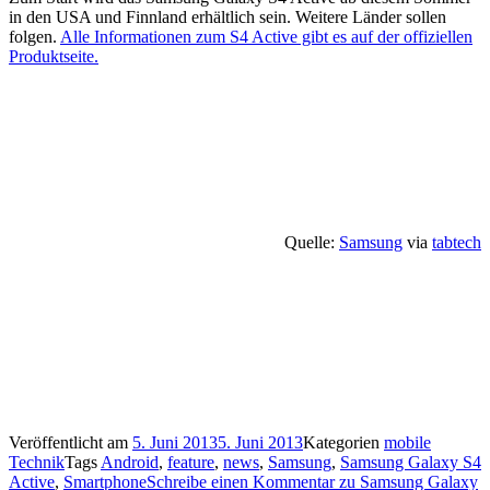
in den USA und Finnland erhältlich sein. Weitere Länder sollen
folgen.
Alle Informationen zum S4 Active gibt es auf der offiziellen
Produktseite.
Quelle:
Samsung
via
tabtech
Veröffentlicht am
5. Juni 2013
5. Juni 2013
Kategorien
mobile
Technik
Tags
Android
,
feature
,
news
,
Samsung
,
Samsung Galaxy S4
Active
,
Smartphone
Schreibe einen Kommentar
zu Samsung Galaxy