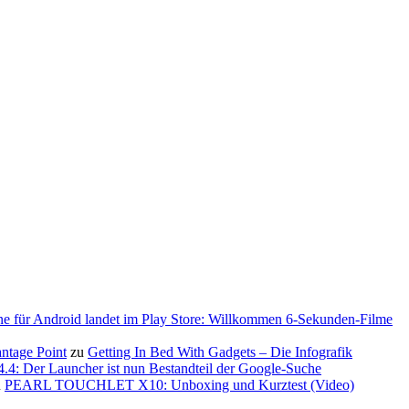
ne für Android landet im Play Store: Willkommen 6-Sekunden-Filme
antage Point
zu
Getting In Bed With Gadgets – Die Infografik
.4: Der Launcher ist nun Bestandteil der Google-Suche
u
PEARL TOUCHLET X10: Unboxing und Kurztest (Video)