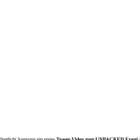
öffentlicht Samsung ein erstes
Teaser-Video zum UNPACKED Event
a