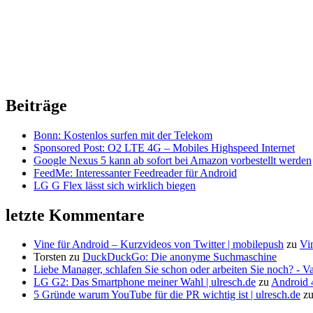
Beiträge
Bonn: Kostenlos surfen mit der Telekom
Sponsored Post: O2 LTE 4G – Mobiles Highspeed Internet
Google Nexus 5 kann ab sofort bei Amazon vorbestellt werden
FeedMe: Interessanter Feedreader für Android
LG G Flex lässt sich wirklich biegen
letzte Kommentare
Vine für Android – Kurzvideos von Twitter | mobilepush
zu
Vi
Torsten
zu
DuckDuckGo: Die anonyme Suchmaschine
Liebe Manager, schlafen Sie schon oder arbeiten Sie noch? - V
LG G2: Das Smartphone meiner Wahl | ulresch.de
zu
Android 4
5 Gründe warum YouTube für die PR wichtig ist | ulresch.de
z