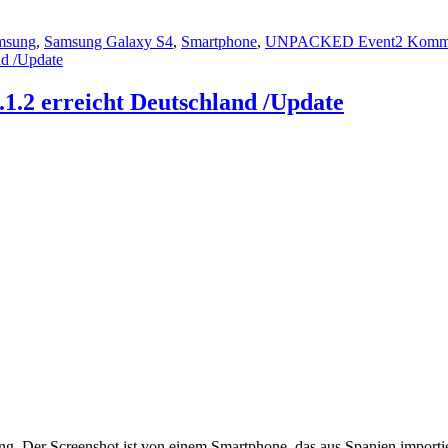
msung
,
Samsung Galaxy S4
,
Smartphone
,
UNPACKED Event
2 Komm
1.2 erreicht Deutschland /Update
g. Der Screenshot ist von einem Smartphone, das aus Spanien importier