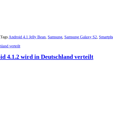
d
Tags
Android 4.1 Jelly Bean
,
Samsung
,
Samsung Galaxy S2
,
Smartph
 4.1.2 wird in Deutschland verteilt