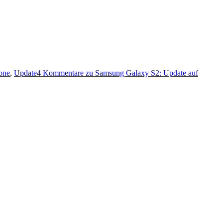
one
,
Update
4 Kommentare
zu Samsung Galaxy S2: Update auf