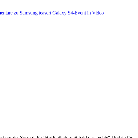
entare
zu Samsung teasert Galaxy S4-Event in Video
t wurde. Sorry dafür! Hoffentlich folgt bald das „echte“ Update für