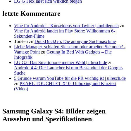
LG G Flex lässt sich wirklich biegen
letzte Kommentare
Vine für Android – Kurzvideos von Twitter | mobilepush
zu
Vine für Android landet im Play Store: Willkommen 6-
Sekunden-Filme
Torsten
zu
DuckDuckGo: Die anonyme Suchmaschine
Liebe Manager, schlafen Sie schon oder arbeiten Sie noch? -
Vantage Point
zu
Getting In Bed With Gadgets – Die
Infografik
LG G2: Das Smartphone meiner Wahl | ulresch.de
zu
Android 4.4: Der Launcher ist nun Bestandteil der Google-
Suche
5 Gründe warum YouTube für die PR wichtig ist | ulresch.de
zu
PEARL TOUCHLET X10: Unboxing und Kurztest
(Video)
Samsung Galaxy S4: Bilder zeigen
Aussehen und Spezifikationen