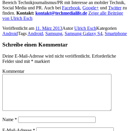
Bereich Technikjournalismus/PR mit Interesse an mobiler Technik,
Social Media und PR. Auch bei
Facebook
,
Google+
und
Twitter
zu
finden.
Kontakt:
kontakt@techmedialife.de
Zeige alle Beiträge
von Ulrich Esch
Veröffentlicht am
11. März 2013
Autor
Ulrich Esch
Kategorien
Android
Tags
Android
,
Samsung
,
Samsung Galaxy S4
,
Smartphone
Schreibe einen Kommentar
Deine E-Mail-Adresse wird nicht veröffentlicht.
Erforderliche
Felder sind mit
*
markiert
Kommentar
Name
*
E-Mail-Adresse
*