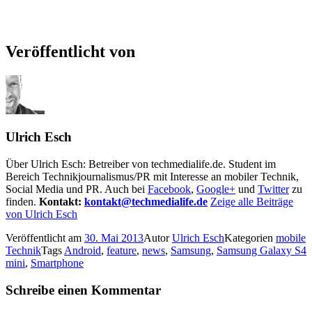
Veröffentlicht von
Ulrich Esch
Über Ulrich Esch: Betreiber von techmedialife.de. Student im
Bereich Technikjournalismus/PR mit Interesse an mobiler Technik,
Social Media und PR. Auch bei
Facebook
,
Google+
und
Twitter
zu
finden.
Kontakt:
kontakt@techmedialife.de
Zeige alle Beiträge
von Ulrich Esch
Veröffentlicht am
30. Mai 2013
Autor
Ulrich Esch
Kategorien
mobile
Technik
Tags
Android
,
feature
,
news
,
Samsung
,
Samsung Galaxy S4
mini
,
Smartphone
Schreibe einen Kommentar