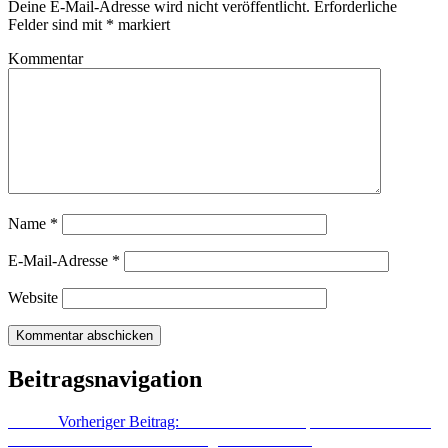
Deine E-Mail-Adresse wird nicht veröffentlicht.
Erforderliche
Felder sind mit
*
markiert
Kommentar
Name
*
E-Mail-Adresse
*
Website
Beitragsnavigation
Zurück
Vorheriger Beitrag:
Wann ist die Werbepause zu Ende? TV
Werbefrei für Android und iOS gibt die Antwort