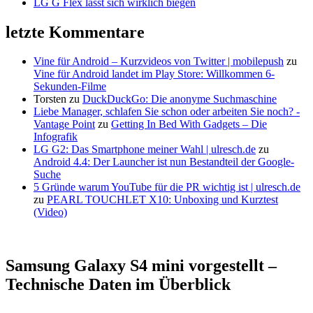
LG G Flex lässt sich wirklich biegen
letzte Kommentare
Vine für Android – Kurzvideos von Twitter | mobilepush
zu
Vine für Android landet im Play Store: Willkommen 6-
Sekunden-Filme
Torsten
zu
DuckDuckGo: Die anonyme Suchmaschine
Liebe Manager, schlafen Sie schon oder arbeiten Sie noch? -
Vantage Point
zu
Getting In Bed With Gadgets – Die
Infografik
LG G2: Das Smartphone meiner Wahl | ulresch.de
zu
Android 4.4: Der Launcher ist nun Bestandteil der Google-
Suche
5 Gründe warum YouTube für die PR wichtig ist | ulresch.de
zu
PEARL TOUCHLET X10: Unboxing und Kurztest
(Video)
Samsung Galaxy S4 mini vorgestellt –
Technische Daten im Überblick