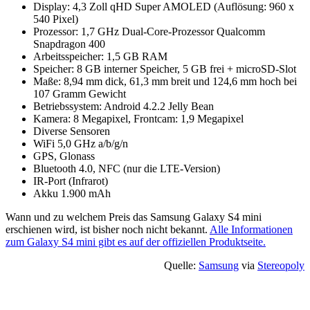
Display: 4,3 Zoll qHD Super AMOLED (Auflösung: 960 x
540 Pixel)
Prozessor: 1,7 GHz Dual-Core-Prozessor Qualcomm
Snapdragon 400
Arbeitsspeicher: 1,5 GB RAM
Speicher: 8 GB interner Speicher, 5 GB frei + microSD-Slot
Maße: 8,94 mm dick, 61,3 mm breit und 124,6 mm hoch bei
107 Gramm Gewicht
Betriebssystem: Android 4.2.2 Jelly Bean
Kamera: 8 Megapixel, Frontcam: 1,9 Megapixel
Diverse Sensoren
WiFi 5,0 GHz a/b/g/n
GPS, Glonass
Bluetooth 4.0, NFC (nur die LTE-Version)
IR-Port (Infrarot)
Akku 1.900 mAh
Wann und zu welchem Preis das Samsung Galaxy S4 mini
erschienen wird, ist bisher noch nicht bekannt.
Alle Informationen
zum Galaxy S4 mini gibt es auf der offiziellen Produktseite.
Quelle:
Samsung
via
Stereopoly