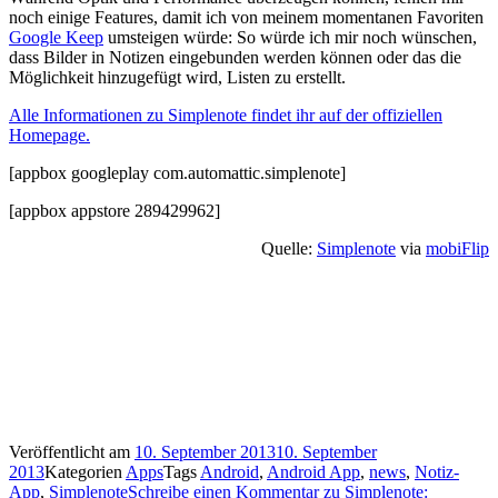
noch einige Features, damit ich von meinem momentanen Favoriten
Google Keep
umsteigen würde: So würde ich mir noch wünschen,
dass Bilder in Notizen eingebunden werden können oder das die
Möglichkeit hinzugefügt wird, Listen zu erstellt.
Alle Informationen zu Simplenote findet ihr auf der offiziellen
Homepage.
[appbox googleplay com.automattic.simplenote]
[appbox appstore 289429962]
Quelle:
Simplenote
via
mobiFlip
Veröffentlicht am
10. September 2013
10. September
2013
Kategorien
Apps
Tags
Android
,
Android App
,
news
,
Notiz-
App
,
Simplenote
Schreibe einen Kommentar
zu Simplenote: