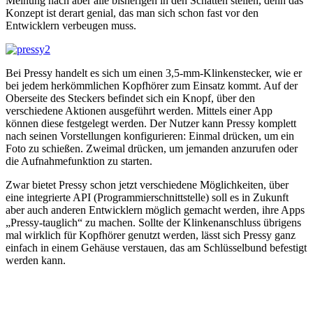
Meinung nach aber alle bisherigen in den Schatten stellen, denn das
Konzept ist derart genial, das man sich schon fast vor den
Entwicklern verbeugen muss.
Bei Pressy handelt es sich um einen 3,5-mm-Klinkenstecker, wie er
bei jedem herkömmlichen Kopfhörer zum Einsatz kommt. Auf der
Oberseite des Steckers befindet sich ein Knopf, über den
verschiedene Aktionen ausgeführt werden. Mittels einer App
können diese festgelegt werden. Der Nutzer kann Pressy komplett
nach seinen Vorstellungen konfigurieren: Einmal drücken, um ein
Foto zu schießen. Zweimal drücken, um jemanden anzurufen oder
die Aufnahmefunktion zu starten.
Zwar bietet Pressy schon jetzt verschiedene Möglichkeiten, über
eine integrierte API (Programmierschnittstelle) soll es in Zukunft
aber auch anderen Entwicklern möglich gemacht werden, ihre Apps
„Pressy-tauglich“ zu machen. Sollte der Klinkenanschluss übrigens
mal wirklich für Kopfhörer genutzt werden, lässt sich Pressy ganz
einfach in einem Gehäuse verstauen, das am Schlüsselbund befestigt
werden kann.