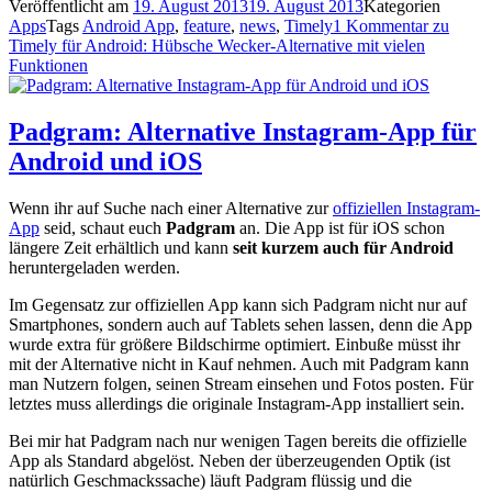
Veröffentlicht am
19. August 2013
19. August 2013
Kategorien
Apps
Tags
Android App
,
feature
,
news
,
Timely
1 Kommentar
zu
Timely für Android: Hübsche Wecker-Alternative mit vielen
Funktionen
Padgram: Alternative Instagram-App für
Android und iOS
Wenn ihr auf Suche nach einer Alternative zur
offiziellen Instagram-
App
seid, schaut euch
Padgram
an. Die App ist für iOS schon
längere Zeit erhältlich und kann
seit kurzem auch für Android
heruntergeladen werden.
Im Gegensatz zur offiziellen App kann sich Padgram nicht nur auf
Smartphones, sondern auch auf Tablets sehen lassen, denn die App
wurde extra für größere Bildschirme optimiert. Einbuße müsst ihr
mit der Alternative nicht in Kauf nehmen. Auch mit Padgram kann
man Nutzern folgen, seinen Stream einsehen und Fotos posten. Für
letztes muss allerdings die originale Instagram-App installiert sein.
Bei mir hat Padgram nach nur wenigen Tagen bereits die offizielle
App als Standard abgelöst. Neben der überzeugenden Optik (ist
natürlich Geschmackssache) läuft Padgram flüssig und die