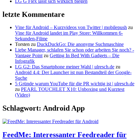
LG G Flex lässt sich wirklich biegen
letzte Kommentare
Vine für Android – Kurzvideos von Twitter | mobilepush
zu
Vine für Android landet im Play Store: Willkommen 6-
Sekunden-Filme
Torsten
zu
DuckDuckGo: Die anonyme Suchmaschine
Liebe Manager, schlafen Sie schon oder arbeiten Sie noch? -
Vantage Point
zu
Getting In Bed With Gadgets – Die
Infografik
LG G2: Das Smartphone meiner Wahl | ulresch.de
zu
Android 4.4: Der Launcher ist nun Bestandteil der Google-
Suche
5 Gründe warum YouTube für die PR wichtig ist | ulresch.de
zu
PEARL TOUCHLET X10: Unboxing und Kurztest
(Video)
Schlagwort: Android App
FeedMe: Interessanter Feedreader für