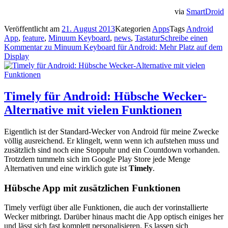
via
SmartDroid
Veröffentlicht am
21. August 2013
Kategorien
Apps
Tags
Android
App
,
feature
,
Minuum Keyboard
,
news
,
Tastatur
Schreibe einen
Kommentar
zu Minuum Keyboard für Android: Mehr Platz auf dem
Display
Timely für Android: Hübsche Wecker-
Alternative mit vielen Funktionen
Eigentlich ist der Standard-Wecker von Android für meine Zwecke
völlig ausreichend. Er klingelt, wenn wenn ich aufstehen muss und
zusätzlich sind noch eine Stoppuhr und ein Countdown vorhanden.
Trotzdem tummeln sich im Google Play Store jede Menge
Alternativen und eine wirklich gute ist
Timely
.
Hübsche App mit zusätzlichen Funktionen
Timely verfügt über alle Funktionen, die auch der vorinstallierte
Wecker mitbringt. Darüber hinaus macht die App optisch einiges her
und lässt sich fast komplett personalisieren. Es lassen sich