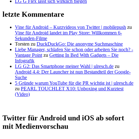
LG G Flex lässt sich wirklich biegen
letzte Kommentare
Vine für Android – Kurzvideos von Twitter | mobilepush
zu
Vine für Android landet im Play Store: Willkommen 6-
Sekunden-Filme
Torsten
zu
DuckDuckGo: Die anonyme Suchmaschine
Liebe Manager, schlafen Sie schon oder arbeiten Sie noch? -
Vantage Point
zu
Getting In Bed With Gadgets – Die
Infografik
LG G2: Das Smartphone meiner Wahl | ulresch.de
zu
Android 4.4: Der Launcher ist nun Bestandteil der Google-
Suche
5 Gründe warum YouTube für die PR wichtig ist | ulresch.de
zu
PEARL TOUCHLET X10: Unboxing und Kurztest
(Video)
Twitter für Android und iOS ab sofort
mit Medienvorschau