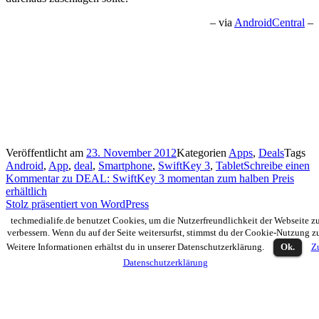
– via
AndroidCentral
–
Veröffentlicht am
23. November 2012
Kategorien
Apps
,
Deals
Tags
Android
,
App
,
deal
,
Smartphone
,
SwiftKey 3
,
Tablet
Schreibe einen
Kommentar
zu DEAL: SwiftKey 3 momentan zum halben Preis
erhältlich
Stolz präsentiert von WordPress
techmedialife.de benutzet Cookies, um die Nutzerfreundlichkeit der Webseite z
verbessern. Wenn du auf der Seite weitersurfst, stimmst du der Cookie-Nutzung z
Weitere Informationen erhältst du in unserer Datenschutzerklärung.
Ok.
Z
Datenschutzerklärung