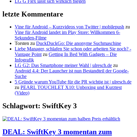
LG G Flex lässt sich wirklich biegen
letzte Kommentare
Vine für Android – Kurzvideos von Twitter | mobilepush
zu
Vine für Android landet im Play Store: Willkommen 6-
Sekunden-Filme
Torsten
zu
DuckDuckGo: Die anonyme Suchmaschine
Liebe Manager, schlafen Sie schon oder arbeiten Sie noch? -
Vantage Point
zu
Getting In Bed With Gadgets – Die
Infografik
LG G2: Das Smartphone meiner Wahl | ulresch.de
zu
Android 4.4: Der Launcher ist nun Bestandteil der Google-
Suche
5 Gründe warum YouTube für die PR wichtig ist | ulresch.de
zu
PEARL TOUCHLET X10: Unboxing und Kurztest
(Video)
Schlagwort: SwiftKey 3
DEAL: SwiftKey 3 momentan zum