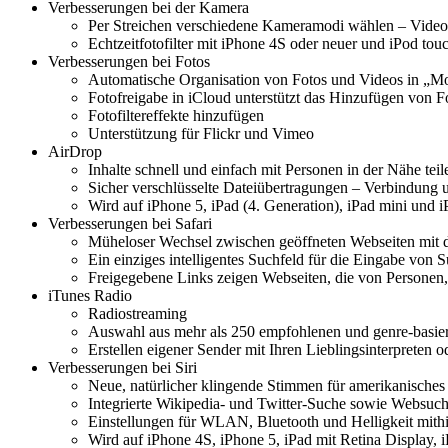
Verbesserungen bei der Kamera
Per Streichen verschiedene Kameramodi wählen – Video
Echtzeitfotofilter mit iPhone 4S oder neuer und iPod tou
Verbesserungen bei Fotos
Automatische Organisation von Fotos und Videos in „M
Fotofreigabe in iCloud unterstützt das Hinzufügen von F
Fotofiltereffekte hinzufügen
Unterstützung für Flickr und Vimeo
AirDrop
Inhalte schnell und einfach mit Personen in der Nähe teil
Sicher verschlüsselte Dateiübertragungen – Verbindung u
Wird auf iPhone 5, iPad (4. Generation), iPad mini und i
Verbesserungen bei Safari
Müheloser Wechsel zwischen geöffneten Webseiten mit 
Ein einziges intelligentes Suchfeld für die Eingabe von
Freigegebene Links zeigen Webseiten, die von Personen, 
iTunes Radio
Radiostreaming
Auswahl aus mehr als 250 empfohlenen und genre-basie
Erstellen eigener Sender mit Ihren Lieblingsinterpreten od
Verbesserungen bei Siri
Neue, natürlicher klingende Stimmen für amerikanisches
Integrierte Wikipedia- und Twitter-Suche sowie Websuc
Einstellungen für WLAN, Bluetooth und Helligkeit mithi
Wird auf iPhone 4S, iPhone 5, iPad mit Retina Display, i