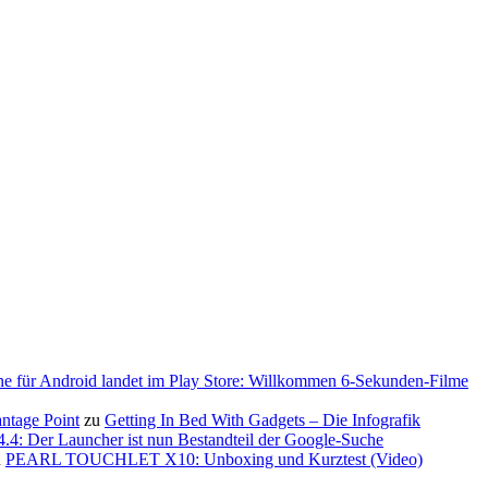
ne für Android landet im Play Store: Willkommen 6-Sekunden-Filme
antage Point
zu
Getting In Bed With Gadgets – Die Infografik
.4: Der Launcher ist nun Bestandteil der Google-Suche
u
PEARL TOUCHLET X10: Unboxing und Kurztest (Video)