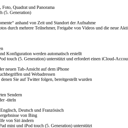
, Foto, Quadrat und Panorama
ch (5. Generation)
omente“ anhand von Zeit und Standort der Aufnahme
otos durch mehrere Teilnehmer, Freigabe von Videos und die neue Aktiv
en
nd Konfiguration werden automatisch erstellt
Pod touch (5. Generation) unterstützt und erfordert einen iCloud-Accou
der neuen Tab-Ansicht auf dem iPhone
 Suchbegriffen und Webadressen
denen Sie auf Twitter folgen, bereitgestellt wurden
rten Sendern
er -titeln
 Englisch, Deutsch und Französisch
hergebnisse von Bing
lfe von Siri ändern
Pad mini und iPod touch (5. Generation) unterstützt