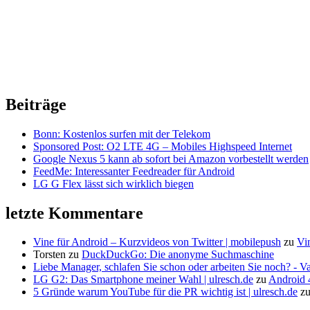
Beiträge
Bonn: Kostenlos surfen mit der Telekom
Sponsored Post: O2 LTE 4G – Mobiles Highspeed Internet
Google Nexus 5 kann ab sofort bei Amazon vorbestellt werden
FeedMe: Interessanter Feedreader für Android
LG G Flex lässt sich wirklich biegen
letzte Kommentare
Vine für Android – Kurzvideos von Twitter | mobilepush
zu
Vi
Torsten
zu
DuckDuckGo: Die anonyme Suchmaschine
Liebe Manager, schlafen Sie schon oder arbeiten Sie noch? - V
LG G2: Das Smartphone meiner Wahl | ulresch.de
zu
Android 4
5 Gründe warum YouTube für die PR wichtig ist | ulresch.de
z