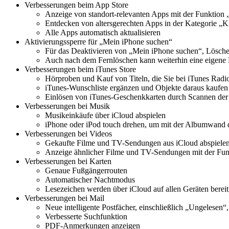
Verbesserungen beim App Store
Anzeige von standort-relevanten Apps mit der Funktion „
Entdecken von altersgerechten Apps in der Kategorie „K
Alle Apps automatisch aktualisieren
Aktivierungssperre für „Mein iPhone suchen“
Für das Deaktivieren von „Mein iPhone suchen“, Lösche
Auch nach dem Fernlöschen kann weiterhin eine eigene 
Verbesserungen beim iTunes Store
Hörproben und Kauf von Titeln, die Sie bei iTunes Radi
iTunes-Wunschliste ergänzen und Objekte daraus kaufen
Einlösen von iTunes-Geschenkkarten durch Scannen der
Verbesserungen bei Musik
Musikeinkäufe über iCloud abspielen
iPhone oder iPod touch drehen, um mit der Albumwand d
Verbesserungen bei Videos
Gekaufte Filme und TV-Sendungen aus iCloud abspiele
Anzeige ähnlicher Filme und TV-Sendungen mit der Fun
Verbesserungen bei Karten
Genaue Fußgängerrouten
Automatischer Nachtmodus
Lesezeichen werden über iCloud auf allen Geräten bereitg
Verbesserungen bei Mail
Neue intelligente Postfächer, einschließlich „Ungelese
Verbesserte Suchfunktion
PDF-Anmerkungen anzeigen