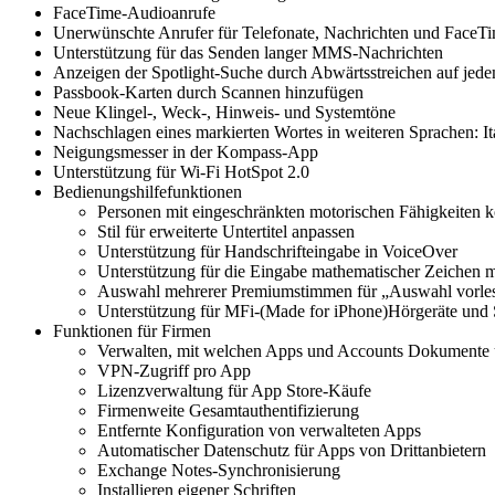
FaceTime-Audioanrufe
Unerwünschte Anrufer für Telefonate, Nachrichten und FaceTi
Unterstützung für das Senden langer MMS-Nachrichten
Anzeigen der Spotlight-Suche durch Abwärtsstreichen auf jed
Passbook-Karten durch Scannen hinzufügen
Neue Klingel-, Weck-, Hinweis- und Systemtöne
Nachschlagen eines markierten Wortes in weiteren Sprachen: It
Neigungsmesser in der Kompass-App
Unterstützung für Wi-Fi HotSpot 2.0
Bedienungshilfefunktionen
Personen mit eingeschränkten motorischen Fähigkeiten kö
Stil für erweiterte Untertitel anpassen
Unterstützung für Handschrifteingabe in VoiceOver
Unterstützung für die Eingabe mathematischer Zeichen m
Auswahl mehrerer Premiumstimmen für „Auswahl vorle
Unterstützung für MFi-(Made for iPhone)Hörgeräte und S
Funktionen für Firmen
Verwalten, mit welchen Apps und Accounts Dokumente
VPN-Zugriff pro App
Lizenzverwaltung für App Store-Käufe
Firmenweite Gesamtauthentifizierung
Entfernte Konfiguration von verwalteten Apps
Automatischer Datenschutz für Apps von Drittanbietern
Exchange Notes-Synchronisierung
Installieren eigener Schriften