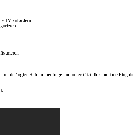
ple TV anfordern
igurieren
igurieren
t, unabhängige Strichreihenfolge und unterstützt die simultane Eingab
r.