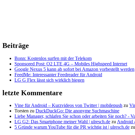
Beiträge
Bonn: Kostenlos surfen mit der Telekom
Sponsored Post: O2 LTE 4G – Mobiles Highspeed Internet
Google Nexus 5 kann ab sofort bei Amazon vorbestellt werden
FeedMe: Interessanter Feedreader für Android
LG G Flex lässt sich wirklich biegen
letzte Kommentare
Vine für Android – Kurzvideos von Twitter | mobilepush
zu
Vi
Torsten
zu
DuckDuckGo: Die anonyme Suchmaschine
Liebe Manager, schlafen Sie schon oder arbeiten Sie noch? - V
LG G2: Das Smartphone meiner Wahl | ulresch.de
zu
Android 4
5 Gründe warum YouTube für die PR wichtig ist | ulresch.de
z