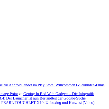
ne für Android landet im Play Store: Willkommen 6-Sekunden-Filme
antage Point
zu
Getting In Bed With Gadgets – Die Infografik
.4: Der Launcher ist nun Bestandteil der Google-Suche
u
PEARL TOUCHLET X10: Unboxing und Kurztest (Video)