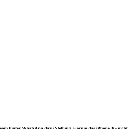
eam hinter WhatsApp dazu Stellung, warum das iPhone 3G nicht m