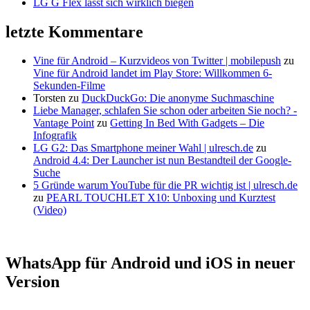
LG G Flex lässt sich wirklich biegen
letzte Kommentare
Vine für Android – Kurzvideos von Twitter | mobilepush
zu
Vine für Android landet im Play Store: Willkommen 6-
Sekunden-Filme
Torsten
zu
DuckDuckGo: Die anonyme Suchmaschine
Liebe Manager, schlafen Sie schon oder arbeiten Sie noch? -
Vantage Point
zu
Getting In Bed With Gadgets – Die
Infografik
LG G2: Das Smartphone meiner Wahl | ulresch.de
zu
Android 4.4: Der Launcher ist nun Bestandteil der Google-
Suche
5 Gründe warum YouTube für die PR wichtig ist | ulresch.de
zu
PEARL TOUCHLET X10: Unboxing und Kurztest
(Video)
WhatsApp für Android und iOS in neuer
Version