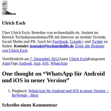
Ulrich Esch
Über Ulrich Esch: Betreiber von techmedialife.de. Student im
Bereich Technikjournalismus/PR mit Interesse an mobiler Technik,
Social Media und PR. Auch bei
Facebook
,
Google+
und
Twitter
zu
finden.
Kontakt:
kontakt@techmedialife.de
Zeige alle Beiträge
von Ulrich Esch
Veröffentlicht am
7. Dezember 2012
Autor
Ulrich Esch
Kategorien
Apps
Tags
Android
,
App
,
iOS
,
WhatsApp
One thought on “WhatsApp für Android
und iOS in neuer Version”
Pingback:
WhatsApp für Android und iOS in neuer Version ›
ReWehde - Blog
Schreibe einen Kommentar