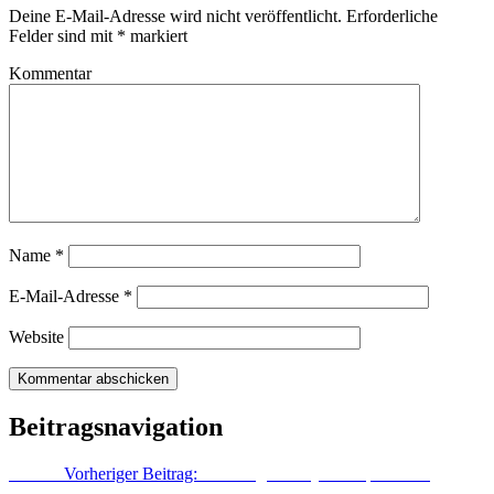
Deine E-Mail-Adresse wird nicht veröffentlicht.
Erforderliche
Felder sind mit
*
markiert
Kommentar
Name
*
E-Mail-Adresse
*
Website
Beitragsnavigation
Zurück
Vorheriger Beitrag:
Samsung Galaxy S3: Update auf
Android 4.1.2 kommt inklusive Premium Suite (Video)