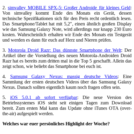
2.
simvalley MOBILE SPX-5: Großer Androide für kleines Geld
:
Von simvalley kommt Ende des Monats ein Gerät, dessen
technische Spezifikationen sich für den Preis recht ordentlich lesen.
Das Smartphone/Tablet hat mit 5,2″, einen ähnlich großen Display
wie das Samsung Galaxy Note, wird allerdings nur knapp 230 Euro
kosten. Wahrscheinlich erhalten wir Ende des Monats ein Testgerät
und werden es dann für euch auf Herz und Nieren prüfen.
3.
Motorola Droid Razr: Das dünnste Smartphone der Welt
: Der
Artikel über die Vorstellung des neuen Motorola-Androiden Droid
Razr hat es bereits zum dritten mal in die Top 5 geschafft. Allein das
zeigt schon, wie beliebt das Smartphone bei euch ist.
4.
Samsung Galaxy Nexus: massig deutsche Videos
: Eine
Sammlung der ersten deutschen Videos über das Samsung Galaxy
Nexus. Danach sollten eigentlich kaum noch fragen offen sein.
5.
iOS 5.0.1 ab sofort verfügbar
: Die neue Version des
Betriebssystemes iOS steht seit einigen Tagen zum Download
bereit. Zum ersten Mal kann das Update ohne iTunes OTA (over-
the-air) aufgespielt werden.
Welches war euer persönliches Highlight der Woche?