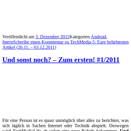
Veröffentlicht am
3. Dezember 2011
Kategorien
Android
,
Intern
Schreibe einen Kommentar
zu TechMedia-5: Eure beliebtesten
Artikel (26.11. – 03.12.2011)
Und sonst noch? – Zum ersten! #1/2011
Für eine Person ist es quasi unmöglich über alles zu berichten, was
sich täglich in Sachen Internet oder Technik abspielt. Deswegen
wird TechMediaLife ab sofort eine neue Rubrik bekommen.
Und