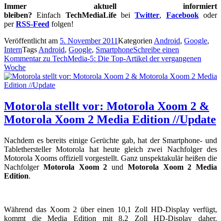
Immer aktuell informiert
bleiben?
Einfach
TechMediaLife
bei
Twitter
,
Facebook
oder
per
RSS-Feed
folgen!
Veröffentlicht am
5. November 2011
Kategorien
Android
,
Google
,
Intern
Tags
Android
,
Google
,
Smartphone
Schreibe einen
Kommentar
zu TechMedia-5: Die Top-Artikel der vergangenen
Woche
Motorola stellt vor: Motorola Xoom 2 &
Motorola Xoom 2 Media Edition //Update
Nachdem es bereits einige Gerüchte gab, hat der Smartphone- und
Tablethersteller Motorola hat heute gleich zwei Nachfolger des
Motorola Xooms offiziell vorgestellt. Ganz unspektakulär heißen die
Nachfolger
Motorola Xoom 2
und
Motorola Xoom 2 Media
Edition
.
Während das Xoom 2 über einen 10,1 Zoll HD-Display verfügt,
kommt die Media Edition mit 8,2 Zoll HD-Display daher.