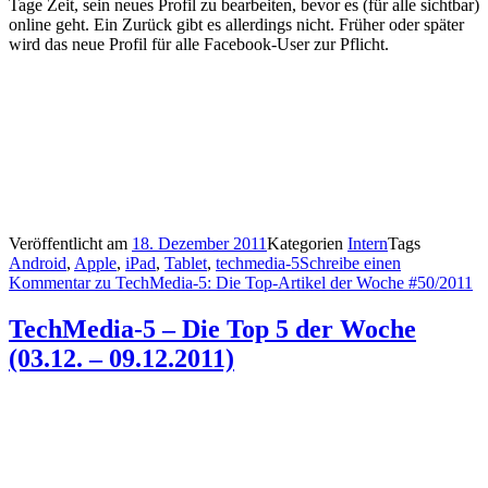
Tage Zeit, sein neues Profil zu bearbeiten, bevor es (für alle sichtbar)
online geht. Ein Zurück gibt es allerdings nicht. Früher oder später
wird das neue Profil für alle Facebook-User zur Pflicht.
Veröffentlicht am
18. Dezember 2011
Kategorien
Intern
Tags
Android
,
Apple
,
iPad
,
Tablet
,
techmedia-5
Schreibe einen
Kommentar
zu TechMedia-5: Die Top-Artikel der Woche #50/2011
TechMedia-5 – Die Top 5 der Woche
(03.12. – 09.12.2011)