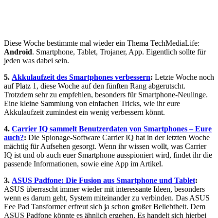
Diese Woche bestimmte mal wieder ein Thema TechMediaLife:
Android
. Smartphone, Tablet, Trojaner, App. Eigentlich sollte für
jeden was dabei sein.
5.
Akkulaufzeit des Smartphones verbessern
:
Letzte Woche noch
auf Platz 1, diese Woche auf den fünften Rang abgerutscht.
Trotzdem sehr zu empfehlen, besonders für Smartphone-Neulinge.
Eine kleine Sammlung von einfachen Tricks, wie ihr eure
Akkulaufzeit zumindest ein wenig verbessern könnt.
4.
Carrier IQ sammelt Benutzerdaten von Smartphones – Eure
auch?
:
Die Spionage-Software Carrier IQ hat in der letzten Woche
mächtig für Aufsehen gesorgt. Wenn ihr wissen wollt, was Carrier
IQ ist und ob auch euer Smartphone ausspioniert wird, findet ihr die
passende Informationen, sowie eine App im Artikel.
3.
ASUS Padfone: Die Fusion aus Smartphone und Tablet
:
ASUS überrascht immer wieder mit interessante Ideen, besonders
wenn es darum geht, System miteinander zu verbinden. Das ASUS
Eee Pad Tansformer erfreut sich ja schon großer Beliebtheit. Dem
ASUS Padfone könnte es ähnlich ergehen. Es handelt sich hierbei