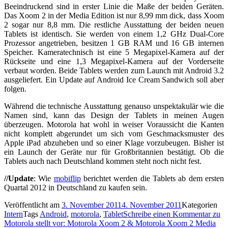
Beeindruckend sind in erster Linie die Maße der beiden Geräten.
Das Xoom 2 in der Media Edition ist nur 8,99 mm dick, dass Xoom
2 sogar nur 8,8 mm. Die restliche Ausstattung der beiden neuen
Tablets ist identisch. Sie werden von einem 1,2 GHz Dual-Core
Prozessor angetrieben, besitzen 1 GB RAM und 16 GB internen
Speicher. Kameratechnisch ist eine 5 Megapixel-Kamera auf der
Rückseite und eine 1,3 Megapixel-Kamera auf der Vorderseite
verbaut worden. Beide Tablets werden zum Launch mit Android 3.2
ausgeliefert. Ein Update auf Android Ice Cream Sandwich soll aber
folgen.
Während die technische Ausstattung genauso unspektakulär wie die
Namen sind, kann das Design der Tablets in meinen Augen
überzeugen. Motorola hat wohl in weiser Voraussicht die Kanten
nicht komplett abgerundet um sich vom Geschmacksmuster des
Apple iPad abzuheben und so einer Klage vorzubeugen. Bisher ist
ein Launch der Geräte nur für Großbritannien bestätigt. Ob die
Tablets auch nach Deutschland kommen steht noch nicht fest.
//Update
: Wie
mobiflip
berichtet werden die Tablets ab dem ersten
Quartal 2012 in Deutschland zu kaufen sein.
Veröffentlicht am
3. November 2011
4. November 2011
Kategorien
Intern
Tags
Android
,
motorola
,
Tablet
Schreibe einen Kommentar
zu
Motorola stellt vor: Motorola Xoom 2 & Motorola Xoom 2 Media