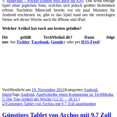
5.
Minecraft – Pocket Edition jetzt auch für iOS
: Das wohl einzige
Spiel ohne jeglichen Sinn, welches sich jedoch größter Beliebtheit
erfreut. Nachdem Minecraft bereits vor ein paar Monaten für
Android erschienen ist, gibt es das Spiel rund um die viereckigen
Steine seit dieser Woche auch für iPhone und iPad.
Welcher Artikel hat euch am besten gefallen?
Dir gefällt TechMediaLife? Dann folge
uns
bei
Twitter
,
Facebook
,
Google+
oder per
RSS-Feed
!
Veröffentlicht am
19. November 2011
Kategorien
Android
,
Intern
Tags
Android
,
App
Schreibe einen Kommentar
zu TechMedia-
5: Die Top-Artikel der Woche (12.11. – 18.11.)
Günstiges Tablet von Archos mit 9,7 Zoll