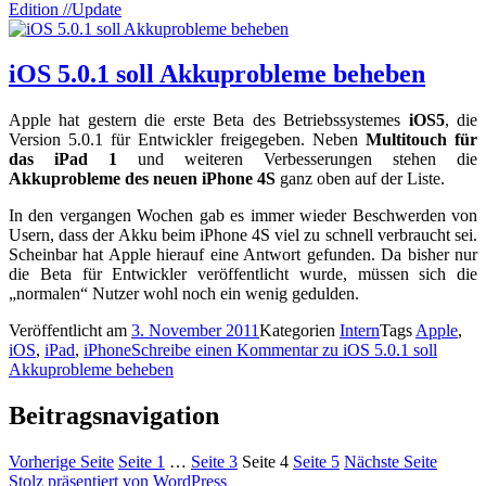
Edition //Update
iOS 5.0.1 soll Akkuprobleme beheben
Apple hat gestern die erste Beta des Betriebssystemes
iOS5
, die
Version 5.0.1 für Entwickler freigegeben. Neben
Multitouch für
das iPad 1
und weiteren Verbesserungen stehen die
Akkuprobleme des neuen iPhone 4S
ganz oben auf der Liste.
In den vergangen Wochen gab es immer wieder Beschwerden von
Usern, dass der Akku beim iPhone 4S viel zu schnell verbraucht sei.
Scheinbar hat Apple hierauf eine Antwort gefunden. Da bisher nur
die Beta für Entwickler veröffentlicht wurde, müssen sich die
„normalen“ Nutzer wohl noch ein wenig gedulden.
Veröffentlicht am
3. November 2011
Kategorien
Intern
Tags
Apple
,
iOS
,
iPad
,
iPhone
Schreibe einen Kommentar
zu iOS 5.0.1 soll
Akkuprobleme beheben
Beitragsnavigation
Vorherige Seite
Seite
1
…
Seite
3
Seite
4
Seite
5
Nächste Seite
Stolz präsentiert von WordPress