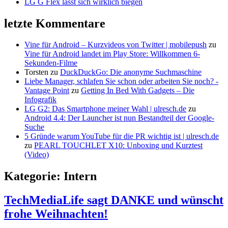
LG G Flex lässt sich wirklich biegen
letzte Kommentare
Vine für Android – Kurzvideos von Twitter | mobilepush
zu
Vine für Android landet im Play Store: Willkommen 6-
Sekunden-Filme
Torsten
zu
DuckDuckGo: Die anonyme Suchmaschine
Liebe Manager, schlafen Sie schon oder arbeiten Sie noch? -
Vantage Point
zu
Getting In Bed With Gadgets – Die
Infografik
LG G2: Das Smartphone meiner Wahl | ulresch.de
zu
Android 4.4: Der Launcher ist nun Bestandteil der Google-
Suche
5 Gründe warum YouTube für die PR wichtig ist | ulresch.de
zu
PEARL TOUCHLET X10: Unboxing und Kurztest
(Video)
Kategorie: Intern
TechMediaLife sagt DANKE und wünscht
frohe Weihnachten!