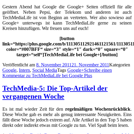
Gestern Abend hat Google die Google+ Seiten offiziell für alle
geöffnet. Neben Pepsi, der Telekom und anderen ist auch
TechMediaLife ist von Beginn an vertreten. Wer also sowieso auf
Google+ unterwegs ist kann TechMediaLife gerne zu seinen
Kreisen hinzufügen. Wir freuen uns auf euch!
[button
link=“https://plus.google.com/b/111305112921461121561/111305
color=“#007BFF“ size=“3″ style=“1″ dark=“0″ square=“0″
target=“self“]TechMediaLife bei Google+[/button]
Veröffentlicht am
8. November 2011
21. November 2011
Kategorien
Google
,
Intern
,
Social Media
Tags
Google+
Schreibe einen
Kommentar
zu TechMediaLife bei Google Plus
TechMedia-5: Die Top-Artikel der
vergangenen Woche
Es ist mal wieder Zeit für den
regelmäßigen Wochenrückblick
.
Diese Woche gab es mehr als genug interessante Neuigkeiten. Eins
fällt diese Woche jedoch extrem auf. Alle Artikel in den Top 5 haben
direkt oder indirekt etwas mit Google zu tun. Viel Spaß beim lesen.