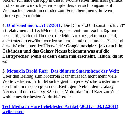
Sucher. Ich habe die App in dieser Woche selber mehrmals genutzt
und kann sie wirklich jedem empfehlen, der sich langsam auf
Weihnachten einstimmen oder zum Feierabend nen Glühwein
trinken gehen möchte.
4.
Und sonst noch…?! #2/2011
:
Die Rubrik „Und sonst noch…?!“
ist relativ neu auf TechMediaLife, erscheint nun regelmäßig und
beschäftigt sich mit Themen, die leider zu kurz gekommen sind,
aber trotzdem erwähnt werden sollten. „Und sonst noch…?!“ stand
diese Woche unter der Überschrift:
Google navigiert jetzt auch in
Gebäuden und das Galaxy Nexus bekommt was auf die
Lautsprecher, wenn es denn dann mal erscheint…Huch, da ist
es!
3.
Motorola Droid Razr: Das dünnste Smartphone der Welt
:
Über den Beitrag zum Motorola Razr muss ich nicht mehr viele
Worte verlieren. Er findet sich eigentlich jede Woche wieder unter
den fünf am meisten gelesenen Beiträgen. Neben dem Galaxy
Nexus und dem Galaxy S2 ist das Motorola Droid Razr zur Zeit
wohl eines der besten Android-Geräte.
TechMedia-5: Eure beliebtesten Artikel (26.11. – 03.12.2011)
weiterlesen