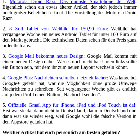
1.
Motorola Droid Razr: Das dünnste Smartphone der Welt
:
Eigentlich schon ein etwas älterer Artikel, der sich jedoch immer
noch großer Beliebtheit erfreut. Die Vorstellung des Motorola Droid
Razr.
2.
8 Zoll Tablet von Weltbild für 159,99 Euro
: Weltbild hat
vergangene Woche ein neues Android Tablet für unter 160 Euro auf
den Markt gebracht. Die technischen Daten sehen für den Preis ganz
ordentlich aus.
3.
Google Mail bekommt neues Design
: Google Mail kommt mit
einem neuen Design daher. Wer es noch nicht hat: Unten links sollte
ein Button sein, mit dem ihr zum neuen Layout wechseln könnt.
4.
Google Plus: Nachrichten schreiben jetzt einfacher
: Was lange bei
Google+ gefehlt hat, war die Möglichkeit ohne große Umwege
Nachrichten zu schreiben. Seit vergangener Woche gibt es endlich
auf jedem Profil einen Button „Nachricht senden“.
5.
Offizielle Gmail App für iPhone, iPad und iPod Touch ist da!
:
Erst war sie da, dann nicht in Deutschland, dann in Deutschland und
dann war sie wieder weg, weil Google wohl die falsche Version in
den Appstore geladen hat.
Welcher Artikel hat euch persönlich am besten gefallen?