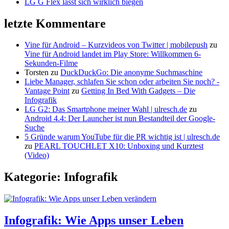
LG G Flex lässt sich wirklich biegen
letzte Kommentare
Vine für Android – Kurzvideos von Twitter | mobilepush
zu
Vine für Android landet im Play Store: Willkommen 6-
Sekunden-Filme
Torsten
zu
DuckDuckGo: Die anonyme Suchmaschine
Liebe Manager, schlafen Sie schon oder arbeiten Sie noch? -
Vantage Point
zu
Getting In Bed With Gadgets – Die
Infografik
LG G2: Das Smartphone meiner Wahl | ulresch.de
zu
Android 4.4: Der Launcher ist nun Bestandteil der Google-
Suche
5 Gründe warum YouTube für die PR wichtig ist | ulresch.de
zu
PEARL TOUCHLET X10: Unboxing und Kurztest
(Video)
Kategorie: Infografik
Infografik: Wie Apps unser Leben