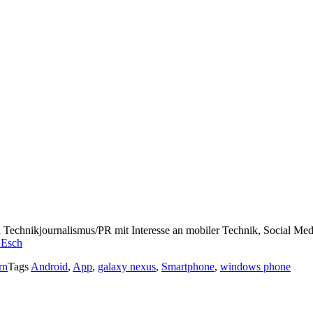
ch Technikjournalismus/PR mit Interesse an mobiler Technik, Social M
 Esch
rn
Tags
Android
,
App
,
galaxy nexus
,
Smartphone
,
windows phone