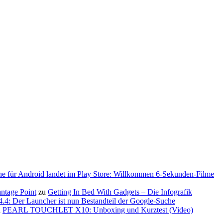
ne für Android landet im Play Store: Willkommen 6-Sekunden-Filme
antage Point
zu
Getting In Bed With Gadgets – Die Infografik
.4: Der Launcher ist nun Bestandteil der Google-Suche
u
PEARL TOUCHLET X10: Unboxing und Kurztest (Video)