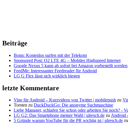
Beiträge
Bonn: Kostenlos surfen mit der Telekom
Sponsored Post: O2 LTE 4G – Mobiles Highspeed Internet
Google Nexus 5 kann ab sofort bei Amazon vorbestellt werden
FeedMe: Interessanter Feedreader für Android
LG G Flex lässt sich wirklich biegen
letzte Kommentare
Vine für Android – Kurzvideos von Twitter | mobilepush
zu
Vi
Torsten
zu
DuckDuckGo: Die anonyme Suchmaschine
Liebe Manager, schlafen Sie schon oder arbeiten Sie noch? - V
LG G2: Das Smartphone meiner Wahl | ulresch.de
zu
Android 4
5 Gründe warum YouTube für die PR wichtig ist | ulresch.de
z