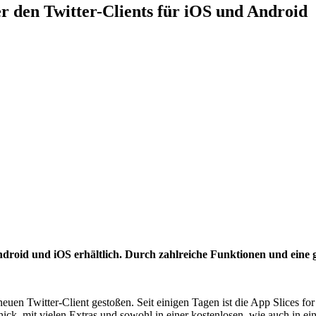
er den Twitter-Clients für iOS und Android
 Android und iOS erhältlich. Durch zahlreiche Funktionen und eine 
euen Twitter-Client gestoßen. Seit einigen Tagen ist die App Slices f
chick, mit vielen Extras und sowohl in einer kostenlosen, wie auch in e