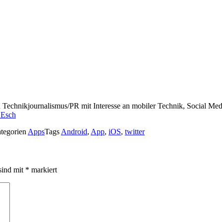
ch Technikjournalismus/PR mit Interesse an mobiler Technik, Social M
 Esch
tegorien
Apps
Tags
Android
,
App
,
iOS
,
twitter
sind mit
*
markiert