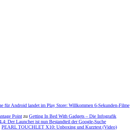
ne für Android landet im Play Store: Willkommen 6-Sekunden-Filme
antage Point
zu
Getting In Bed With Gadgets – Die Infografik
.4: Der Launcher ist nun Bestandteil der Google-Suche
u
PEARL TOUCHLET X10: Unboxing und Kurztest (Video)