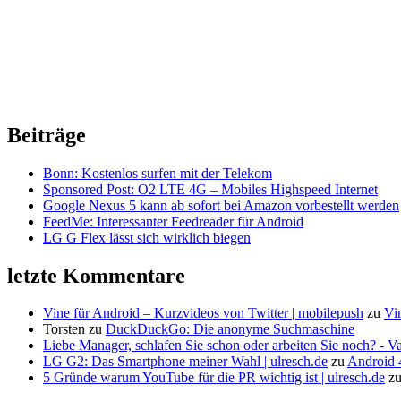
Beiträge
Bonn: Kostenlos surfen mit der Telekom
Sponsored Post: O2 LTE 4G – Mobiles Highspeed Internet
Google Nexus 5 kann ab sofort bei Amazon vorbestellt werden
FeedMe: Interessanter Feedreader für Android
LG G Flex lässt sich wirklich biegen
letzte Kommentare
Vine für Android – Kurzvideos von Twitter | mobilepush
zu
Vi
Torsten
zu
DuckDuckGo: Die anonyme Suchmaschine
Liebe Manager, schlafen Sie schon oder arbeiten Sie noch? - V
LG G2: Das Smartphone meiner Wahl | ulresch.de
zu
Android 4
5 Gründe warum YouTube für die PR wichtig ist | ulresch.de
z