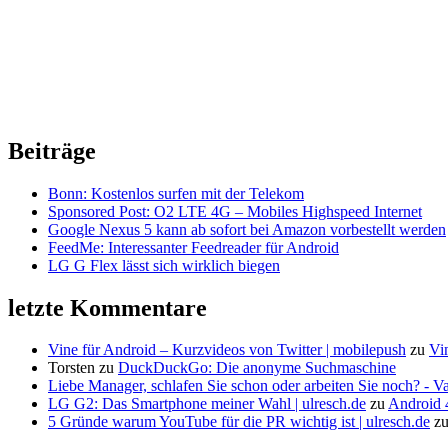
Beiträge
Bonn: Kostenlos surfen mit der Telekom
Sponsored Post: O2 LTE 4G – Mobiles Highspeed Internet
Google Nexus 5 kann ab sofort bei Amazon vorbestellt werden
FeedMe: Interessanter Feedreader für Android
LG G Flex lässt sich wirklich biegen
letzte Kommentare
Vine für Android – Kurzvideos von Twitter | mobilepush
zu
Vi
Torsten
zu
DuckDuckGo: Die anonyme Suchmaschine
Liebe Manager, schlafen Sie schon oder arbeiten Sie noch? - V
LG G2: Das Smartphone meiner Wahl | ulresch.de
zu
Android 4
5 Gründe warum YouTube für die PR wichtig ist | ulresch.de
z