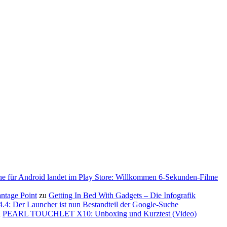
ne für Android landet im Play Store: Willkommen 6-Sekunden-Filme
antage Point
zu
Getting In Bed With Gadgets – Die Infografik
.4: Der Launcher ist nun Bestandteil der Google-Suche
u
PEARL TOUCHLET X10: Unboxing und Kurztest (Video)