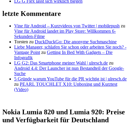
LG G Flex lässt sich wirklich biegen
letzte Kommentare
Vine für Android – Kurzvideos von Twitter | mobilepush
zu
Vine für Android landet im Play Store: Willkommen 6-
Sekunden-Filme
Torsten
zu
DuckDuckGo: Die anonyme Suchmaschine
Liebe Manager, schlafen Sie schon oder arbeiten Sie noch? -
Vantage Point
zu
Getting In Bed With Gadgets – Die
Infografik
LG G2: Das Smartphone meiner Wahl | ulresch.de
zu
Android 4.4: Der Launcher ist nun Bestandteil der Google-
Suche
5 Gründe warum YouTube für die PR wichtig ist | ulresch.de
zu
PEARL TOUCHLET X10: Unboxing und Kurztest
(Video)
Nokia Lumia 820 und Lumia 920: Preise
und Verfügbarkeit für Deutschland