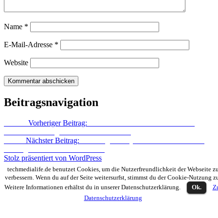
Name
*
E-Mail-Adresse
*
Website
Beitragsnavigation
Zurück
Vorheriger Beitrag:
Nokia Lumia 820 und Lumia 920:
Preise und Verfügbarkeit für Deutschland
Weiter
Nächster Beitrag:
Samsung Galaxy Note 2 ist bei Amazon
auf Lager – kann bestellt werden
Stolz präsentiert von WordPress
techmedialife.de benutzet Cookies, um die Nutzerfreundlichkeit der Webseite z
verbessern. Wenn du auf der Seite weitersurfst, stimmst du der Cookie-Nutzung z
Weitere Informationen erhältst du in unserer Datenschutzerklärung.
Ok.
Z
Datenschutzerklärung