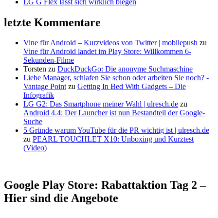
LG G Flex lässt sich wirklich biegen
letzte Kommentare
Vine für Android – Kurzvideos von Twitter | mobilepush
zu
Vine für Android landet im Play Store: Willkommen 6-
Sekunden-Filme
Torsten
zu
DuckDuckGo: Die anonyme Suchmaschine
Liebe Manager, schlafen Sie schon oder arbeiten Sie noch? -
Vantage Point
zu
Getting In Bed With Gadgets – Die
Infografik
LG G2: Das Smartphone meiner Wahl | ulresch.de
zu
Android 4.4: Der Launcher ist nun Bestandteil der Google-
Suche
5 Gründe warum YouTube für die PR wichtig ist | ulresch.de
zu
PEARL TOUCHLET X10: Unboxing und Kurztest
(Video)
Google Play Store: Rabattaktion Tag 2 –
Hier sind die Angebote