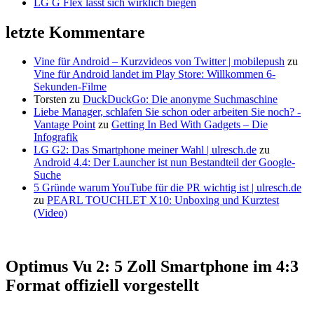
LG G Flex lässt sich wirklich biegen
letzte Kommentare
Vine für Android – Kurzvideos von Twitter | mobilepush
zu
Vine für Android landet im Play Store: Willkommen 6-
Sekunden-Filme
Torsten
zu
DuckDuckGo: Die anonyme Suchmaschine
Liebe Manager, schlafen Sie schon oder arbeiten Sie noch? -
Vantage Point
zu
Getting In Bed With Gadgets – Die
Infografik
LG G2: Das Smartphone meiner Wahl | ulresch.de
zu
Android 4.4: Der Launcher ist nun Bestandteil der Google-
Suche
5 Gründe warum YouTube für die PR wichtig ist | ulresch.de
zu
PEARL TOUCHLET X10: Unboxing und Kurztest
(Video)
Optimus Vu 2: 5 Zoll Smartphone im 4:3
Format offiziell vorgestellt