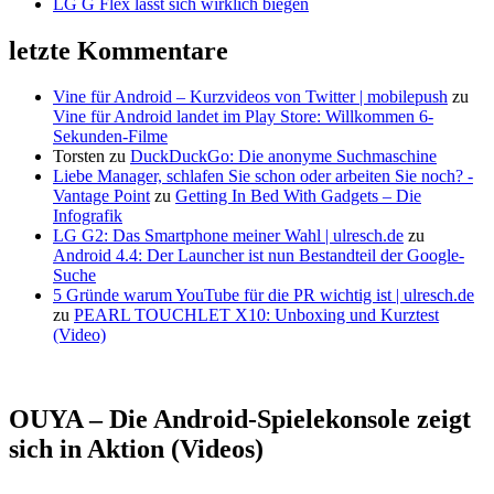
LG G Flex lässt sich wirklich biegen
letzte Kommentare
Vine für Android – Kurzvideos von Twitter | mobilepush
zu
Vine für Android landet im Play Store: Willkommen 6-
Sekunden-Filme
Torsten
zu
DuckDuckGo: Die anonyme Suchmaschine
Liebe Manager, schlafen Sie schon oder arbeiten Sie noch? -
Vantage Point
zu
Getting In Bed With Gadgets – Die
Infografik
LG G2: Das Smartphone meiner Wahl | ulresch.de
zu
Android 4.4: Der Launcher ist nun Bestandteil der Google-
Suche
5 Gründe warum YouTube für die PR wichtig ist | ulresch.de
zu
PEARL TOUCHLET X10: Unboxing und Kurztest
(Video)
OUYA – Die Android-Spielekonsole zeigt
sich in Aktion (Videos)