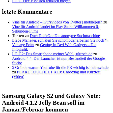
LG G Flex lässt sich wirklich biegen
letzte Kommentare
Vine für Android – Kurzvideos von Twitter | mobilepush
zu
Vine für Android landet im Play Store: Willkommen 6-
Sekunden-Filme
Torsten
zu
DuckDuckGo: Die anonyme Suchmaschine
Liebe Manager, schlafen Sie schon oder arbeiten Sie noch? -
Vantage Point
zu
Getting In Bed With Gadgets – Die
Infografik
LG G2: Das Smartphone meiner Wahl | ulresch.de
zu
Android 4.4: Der Launcher ist nun Bestandteil der Google-
Suche
5 Gründe warum YouTube für die PR wichtig ist | ulresch.de
zu
PEARL TOUCHLET X10: Unboxing und Kurztest
(Video)
Samsung Galaxy S2 und Galaxy Note:
Android 4.1.2 Jelly Bean soll im
Januar/Februar kommen