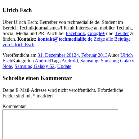
Ulrich Esch
Über Ulrich Esch: Betreiber von techmedialife.de. Student im
Bereich Technikjournalismus/PR mit Interesse an mobiler Technik,
Social Media und PR. Auch bei
Facebook
,
Google+
und
Twitter
zu
finden.
Kontakt:
kontakt@techmedialife.de
Zeige alle Beiträge
von Ulrich Esch
Veröffentlicht am
31. Dezember 2012
4. Februar 2013
Autor
Ulrich
Esch
Kategorien
Android
Tags
Android
,
Samsung
,
Samsung Galaxy
Note
,
Samsung Galaxy S2
,
Update
Schreibe einen Kommentar
Deine E-Mail-Adresse wird nicht veröffentlicht.
Erforderliche
Felder sind mit
*
markiert
Kommentar