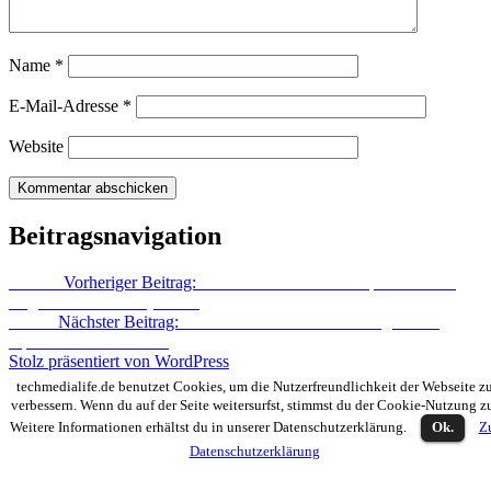
Name
*
E-Mail-Adresse
*
Website
Beitragsnavigation
Zurück
Vorheriger Beitrag:
OUYA – Die Android-Spielekonsole
zeigt sich in Aktion (Videos)
Weiter
Nächster Beitrag:
Nova Launcher erhält umfangreiches
Update auf Version 2.0
Stolz präsentiert von WordPress
techmedialife.de benutzet Cookies, um die Nutzerfreundlichkeit der Webseite z
verbessern. Wenn du auf der Seite weitersurfst, stimmst du der Cookie-Nutzung z
Weitere Informationen erhältst du in unserer Datenschutzerklärung.
Ok.
Z
Datenschutzerklärung