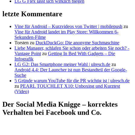
LG G Flex lässt sich wirklich biegen
letzte Kommentare
Vine für Android – Kurzvideos von Twitter | mobilepush
zu
Vine für Android landet im Play Store: Willkommen 6-
Sekunden-Filme
Torsten
zu
DuckDuckGo: Die anonyme Suchmaschine
Liebe Manager, schlafen Sie schon oder arbeiten Sie noch? -
Vantage Point
zu
Getting In Bed With Gadgets – Die
Infografik
LG G2: Das Smartphone meiner Wahl | ulresch.de
zu
Android 4.4: Der Launcher ist nun Bestandteil der Google-
Suche
5 Gründe warum YouTube für die PR wichtig ist | ulresch.de
zu
PEARL TOUCHLET X10: Unboxing und Kurztest
(Video)
Der Social Media Knigge – korrektes
Verhalten bei Facebook und Co.