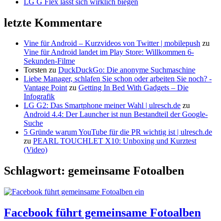
LG G Flex lässt sich wirklich biegen
letzte Kommentare
Vine für Android – Kurzvideos von Twitter | mobilepush
zu
Vine für Android landet im Play Store: Willkommen 6-
Sekunden-Filme
Torsten
zu
DuckDuckGo: Die anonyme Suchmaschine
Liebe Manager, schlafen Sie schon oder arbeiten Sie noch? -
Vantage Point
zu
Getting In Bed With Gadgets – Die
Infografik
LG G2: Das Smartphone meiner Wahl | ulresch.de
zu
Android 4.4: Der Launcher ist nun Bestandteil der Google-
Suche
5 Gründe warum YouTube für die PR wichtig ist | ulresch.de
zu
PEARL TOUCHLET X10: Unboxing und Kurztest
(Video)
Schlagwort: gemeinsame Fotoalben
Facebook führt gemeinsame Fotoalben