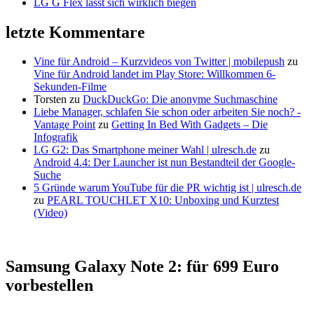
LG G Flex lässt sich wirklich biegen
letzte Kommentare
Vine für Android – Kurzvideos von Twitter | mobilepush
zu
Vine für Android landet im Play Store: Willkommen 6-
Sekunden-Filme
Torsten
zu
DuckDuckGo: Die anonyme Suchmaschine
Liebe Manager, schlafen Sie schon oder arbeiten Sie noch? -
Vantage Point
zu
Getting In Bed With Gadgets – Die
Infografik
LG G2: Das Smartphone meiner Wahl | ulresch.de
zu
Android 4.4: Der Launcher ist nun Bestandteil der Google-
Suche
5 Gründe warum YouTube für die PR wichtig ist | ulresch.de
zu
PEARL TOUCHLET X10: Unboxing und Kurztest
(Video)
Samsung Galaxy Note 2: für 699 Euro
vorbestellen