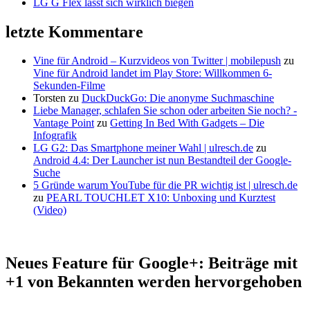
LG G Flex lässt sich wirklich biegen
letzte Kommentare
Vine für Android – Kurzvideos von Twitter | mobilepush
zu
Vine für Android landet im Play Store: Willkommen 6-
Sekunden-Filme
Torsten
zu
DuckDuckGo: Die anonyme Suchmaschine
Liebe Manager, schlafen Sie schon oder arbeiten Sie noch? -
Vantage Point
zu
Getting In Bed With Gadgets – Die
Infografik
LG G2: Das Smartphone meiner Wahl | ulresch.de
zu
Android 4.4: Der Launcher ist nun Bestandteil der Google-
Suche
5 Gründe warum YouTube für die PR wichtig ist | ulresch.de
zu
PEARL TOUCHLET X10: Unboxing und Kurztest
(Video)
Neues Feature für Google+: Beiträge mit
+1 von Bekannten werden hervorgehoben