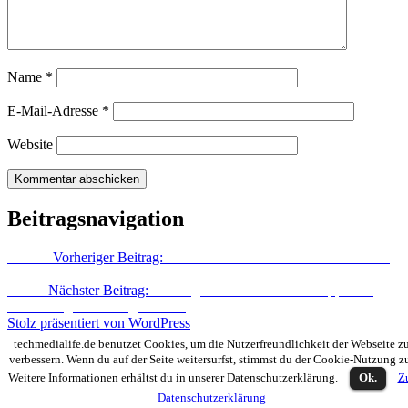
Name
*
E-Mail-Adresse
*
Website
Beitragsnavigation
Zurück
Vorheriger Beitrag:
1.000 Artikel auf techmedialife! Vielen
Dank für eure Unterstützung!
Weiter
Nächster Beitrag:
Floating Touch für Android: Apps und
Einstellungen immer griffbereit
Stolz präsentiert von WordPress
techmedialife.de benutzet Cookies, um die Nutzerfreundlichkeit der Webseite z
verbessern. Wenn du auf der Seite weitersurfst, stimmst du der Cookie-Nutzung z
Weitere Informationen erhältst du in unserer Datenschutzerklärung.
Ok.
Z
Datenschutzerklärung