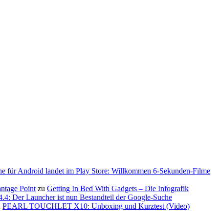
ne für Android landet im Play Store: Willkommen 6-Sekunden-Filme
antage Point
zu
Getting In Bed With Gadgets – Die Infografik
.4: Der Launcher ist nun Bestandteil der Google-Suche
u
PEARL TOUCHLET X10: Unboxing und Kurztest (Video)