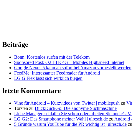
Beiträge
Bonn: Kostenlos surfen mit der Telekom
Sponsored Post: O2 LTE 4G – Mobiles Highspeed Internet
Google Nexus 5 kann ab sofort bei Amazon vorbestellt werden
FeedMe: Interessanter Feedreader für Android
LG G Flex lässt sich wirklich biegen
letzte Kommentare
Vine für Android – Kurzvideos von Twitter | mobilepush
zu
Vi
Torsten
zu
DuckDuckGo: Die anonyme Suchmaschine
Liebe Manager, schlafen Sie schon oder arbeiten Sie noch? - V
LG G2: Das Smartphone meiner Wahl | ulresch.de
zu
Android 4
5 Gründe warum YouTube für die PR wichtig ist | ulresch.de
z