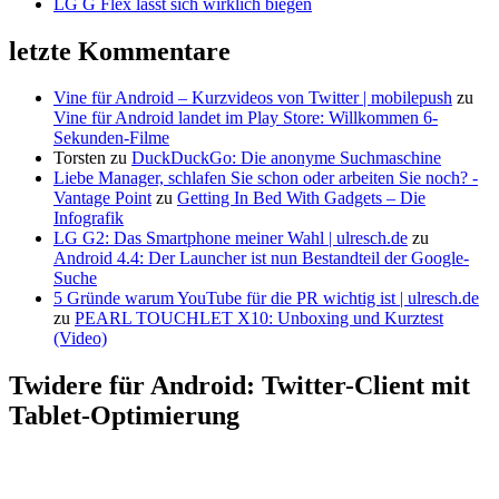
LG G Flex lässt sich wirklich biegen
letzte Kommentare
Vine für Android – Kurzvideos von Twitter | mobilepush
zu
Vine für Android landet im Play Store: Willkommen 6-
Sekunden-Filme
Torsten
zu
DuckDuckGo: Die anonyme Suchmaschine
Liebe Manager, schlafen Sie schon oder arbeiten Sie noch? -
Vantage Point
zu
Getting In Bed With Gadgets – Die
Infografik
LG G2: Das Smartphone meiner Wahl | ulresch.de
zu
Android 4.4: Der Launcher ist nun Bestandteil der Google-
Suche
5 Gründe warum YouTube für die PR wichtig ist | ulresch.de
zu
PEARL TOUCHLET X10: Unboxing und Kurztest
(Video)
Twidere für Android: Twitter-Client mit
Tablet-Optimierung