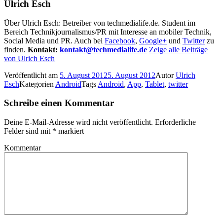
Ulrich Esch
Über Ulrich Esch: Betreiber von techmedialife.de. Student im
Bereich Technikjournalismus/PR mit Interesse an mobiler Technik,
Social Media und PR. Auch bei
Facebook
,
Google+
und
Twitter
zu
finden.
Kontakt:
kontakt@techmedialife.de
Zeige alle Beiträge
von Ulrich Esch
Veröffentlicht am
5. August 2012
5. August 2012
Autor
Ulrich
Esch
Kategorien
Android
Tags
Android
,
App
,
Tablet
,
twitter
Schreibe einen Kommentar
Deine E-Mail-Adresse wird nicht veröffentlicht.
Erforderliche
Felder sind mit
*
markiert
Kommentar