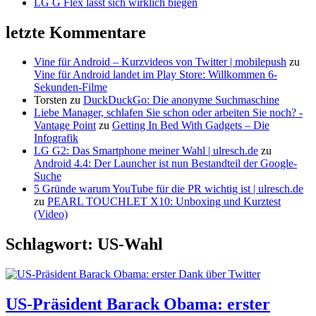
LG G Flex lässt sich wirklich biegen
letzte Kommentare
Vine für Android – Kurzvideos von Twitter | mobilepush
zu
Vine für Android landet im Play Store: Willkommen 6-
Sekunden-Filme
Torsten
zu
DuckDuckGo: Die anonyme Suchmaschine
Liebe Manager, schlafen Sie schon oder arbeiten Sie noch? -
Vantage Point
zu
Getting In Bed With Gadgets – Die
Infografik
LG G2: Das Smartphone meiner Wahl | ulresch.de
zu
Android 4.4: Der Launcher ist nun Bestandteil der Google-
Suche
5 Gründe warum YouTube für die PR wichtig ist | ulresch.de
zu
PEARL TOUCHLET X10: Unboxing und Kurztest
(Video)
Schlagwort: US-Wahl
US-Präsident Barack Obama: erster