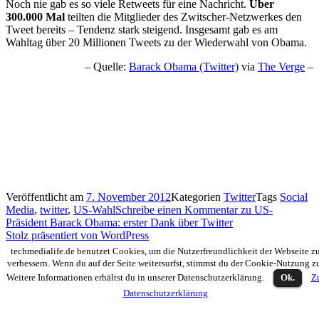
Noch nie gab es so viele Retweets für eine Nachricht.
Über
300.000 Mal
teilten die Mitglieder des Zwitscher-Netzwerkes den
Tweet bereits – Tendenz stark steigend. Insgesamt gab es am
Wahltag über 20 Millionen Tweets zu der Wiederwahl von Obama.
– Quelle:
Barack Obama (Twitter)
via
The Verge
–
Veröffentlicht am
7. November 2012
Kategorien
Twitter
Tags
Social
Media
,
twitter
,
US-Wahl
Schreibe einen Kommentar
zu US-
Präsident Barack Obama: erster Dank über Twitter
Stolz präsentiert von WordPress
techmedialife.de benutzet Cookies, um die Nutzerfreundlichkeit der Webseite z
verbessern. Wenn du auf der Seite weitersurfst, stimmst du der Cookie-Nutzung z
Weitere Informationen erhältst du in unserer Datenschutzerklärung.
Ok.
Z
Datenschutzerklärung