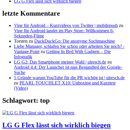
LG G Flex lässt sich wirklich biegen
letzte Kommentare
Vine für Android – Kurzvideos von Twitter | mobilepush
zu
Vine für Android landet im Play Store: Willkommen 6-
Sekunden-Filme
Torsten
zu
DuckDuckGo: Die anonyme Suchmaschine
Liebe Manager, schlafen Sie schon oder arbeiten Sie noch? -
Vantage Point
zu
Getting In Bed With Gadgets – Die
Infografik
LG G2: Das Smartphone meiner Wahl | ulresch.de
zu
Android 4.4: Der Launcher ist nun Bestandteil der Google-
Suche
5 Gründe warum YouTube für die PR wichtig ist | ulresch.de
zu
PEARL TOUCHLET X10: Unboxing und Kurztest
(Video)
Schlagwort: top
LG G Flex lässt sich wirklich biegen