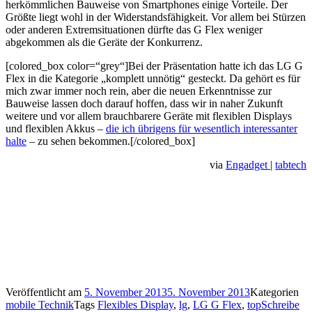
herkömmlichen Bauweise von Smartphones einige Vorteile. Der
Größte liegt wohl in der Widerstandsfähigkeit. Vor allem bei Stürzen
oder anderen Extremsituationen dürfte das G Flex weniger
abgekommen als die Geräte der Konkurrenz.
[colored_box color=“grey“]Bei der Präsentation hatte ich das LG G
Flex in die Kategorie „komplett unnötig“ gesteckt. Da gehört es für
mich zwar immer noch rein, aber die neuen Erkenntnisse zur
Bauweise lassen doch darauf hoffen, dass wir in naher Zukunft
weitere und vor allem brauchbarere Geräte mit flexiblen Displays
und flexiblen Akkus –
die ich übrigens für wesentlich interessanter
halte
– zu sehen bekommen.[/colored_box]
via
Engadget
|
tabtech
Veröffentlicht am
5. November 2013
5. November 2013
Kategorien
mobile Technik
Tags
Flexibles Display
,
lg
,
LG G Flex
,
top
Schreibe