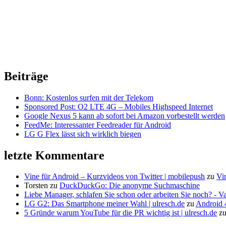
Beiträge
Bonn: Kostenlos surfen mit der Telekom
Sponsored Post: O2 LTE 4G – Mobiles Highspeed Internet
Google Nexus 5 kann ab sofort bei Amazon vorbestellt werden
FeedMe: Interessanter Feedreader für Android
LG G Flex lässt sich wirklich biegen
letzte Kommentare
Vine für Android – Kurzvideos von Twitter | mobilepush
zu
Vi
Torsten
zu
DuckDuckGo: Die anonyme Suchmaschine
Liebe Manager, schlafen Sie schon oder arbeiten Sie noch? - V
LG G2: Das Smartphone meiner Wahl | ulresch.de
zu
Android 4
5 Gründe warum YouTube für die PR wichtig ist | ulresch.de
z