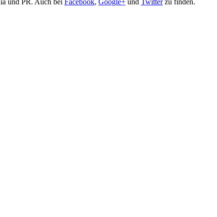
edia und PR. Auch bei
Facebook
,
Google+
und
Twitter
zu finden.