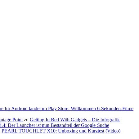
ne für Android landet im Play Store: Willkommen 6-Sekunden-Filme
antage Point
zu
Getting In Bed With Gadgets – Die Infografik
.4: Der Launcher ist nun Bestandteil der Google-Suche
u
PEARL TOUCHLET X10: Unboxing und Kurztest (Video)