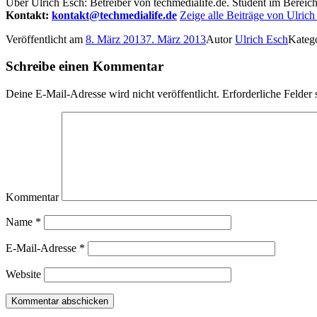
Über Ulrich Esch: Betreiber von techmedialife.de. Student im Berei
Kontakt:
kontakt@techmedialife.de
Zeige alle Beiträge von Ulrich
Veröffentlicht am
8. März 2013
7. März 2013
Autor
Ulrich Esch
Kateg
Schreibe einen Kommentar
Deine E-Mail-Adresse wird nicht veröffentlicht.
Erforderliche Felder 
Kommentar
Name
*
E-Mail-Adresse
*
Website