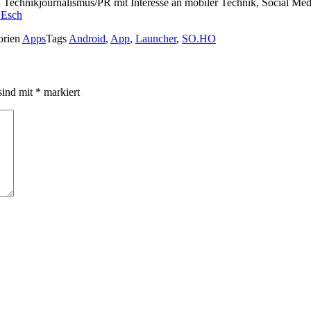
ch Technikjournalismus/PR mit Interesse an mobiler Technik, Social M
 Esch
orien
Apps
Tags
Android
,
App
,
Launcher
,
SO.HO
sind mit
*
markiert