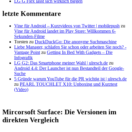
LG G Flex lässt sich wirklich biegen
letzte Kommentare
Vine für Android – Kurzvideos von Twitter | mobilepush
zu
Vine für Android landet im Play Store: Willkommen 6-
Sekunden-Filme
Torsten
zu
DuckDuckGo: Die anonyme Suchmaschine
Liebe Manager, schlafen Sie schon oder arbeiten Sie noch? -
Vantage Point
zu
Getting In Bed With Gadgets – Die
Infografik
LG G2: Das Smartphone meiner Wahl | ulresch.de
zu
Android 4.4: Der Launcher ist nun Bestandteil der Google-
Suche
5 Gründe warum YouTube für die PR wichtig ist | ulresch.de
zu
PEARL TOUCHLET X10: Unboxing und Kurztest
(Video)
Mircorsoft Surface: Die Versionen im
direkten Vergleich