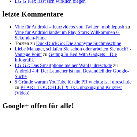
LG G Flex lässt sich wirklich biegen
letzte Kommentare
Vine für Android – Kurzvideos von Twitter | mobilepush
zu
Vine für Android landet im Play Store: Willkommen 6-
Sekunden-Filme
Torsten
zu
DuckDuckGo: Die anonyme Suchmaschine
Liebe Manager, schlafen Sie schon oder arbeiten Sie noch? -
Vantage Point
zu
Getting In Bed With Gadgets – Die
Infografik
LG G2: Das Smartphone meiner Wahl | ulresch.de
zu
Android 4.4: Der Launcher ist nun Bestandteil der Google-
Suche
5 Gründe warum YouTube für die PR wichtig ist | ulresch.de
zu
PEARL TOUCHLET X10: Unboxing und Kurztest
(Video)
Google+ offen für alle!