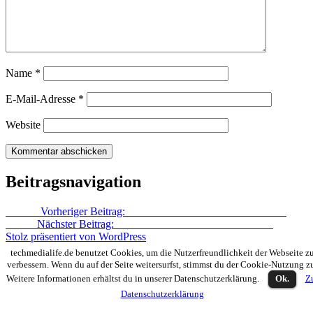
Name
*
E-Mail-Adresse
*
Website
Beitragsnavigation
Zurück
Vorheriger Beitrag:
Facebook wird neu – schon wieder!
Weiter
Nächster Beitrag:
iPhone-Präsentation am 4.Oktober?
Stolz präsentiert von WordPress
techmedialife.de benutzet Cookies, um die Nutzerfreundlichkeit der Webseite z
verbessern. Wenn du auf der Seite weitersurfst, stimmst du der Cookie-Nutzung z
Weitere Informationen erhältst du in unserer Datenschutzerklärung.
Ok.
Z
Datenschutzerklärung