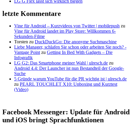
LG G Flex lässt sich wirklich biegen
letzte Kommentare
Vine für Android – Kurzvideos von Twitter | mobilepush
zu
Vine für Android landet im Play Store: Willkommen 6-
Sekunden-Filme
Torsten
zu
DuckDuckGo: Die anonyme Suchmaschine
Liebe Manager, schlafen Sie schon oder arbeiten Sie noch? -
Vantage Point
zu
Getting In Bed With Gadgets – Die
Infografik
LG G2: Das Smartphone meiner Wahl | ulresch.de
zu
Android 4.4: Der Launcher ist nun Bestandteil der Google-
Suche
5 Gründe warum YouTube für die PR wichtig ist | ulresch.de
zu
PEARL TOUCHLET X10: Unboxing und Kurztest
(Video)
Facebook Messenger: Update für Android
und iOS bringt Sprachfunktionen