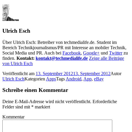
Ulrich Esch
Über Ulrich Esch: Betreiber von techmedialife.de. Student im
Bereich Technikjournalismus/PR mit Interesse an mobiler Technik,
Social Media und PR. Auch bei
Facebook
,
Google+
und
Twitter
zu
finden.
Kontakt:
kontakt@techmedialife.de
Zeige alle Beiträge
von Ulrich Esch
Veröffentlicht am
13. September 2012
13. September 2012
Autor
Ulrich Esch
Kategorien
Apps
Tags
Android
,
App
,
eBay
Schreibe einen Kommentar
Deine E-Mail-Adresse wird nicht veröffentlicht.
Erforderliche
Felder sind mit
*
markiert
Kommentar