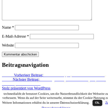
Name
*
E-Mail-Adresse
*
Website
Beitragsnavigation
Zurück
Vorheriger Beitrag:
iPhone 5 – Apple, die Luft scheint raus!
Weiter
Nächster Beitrag:
Samsung Galaxy Note 2: Bei Cyberport ab
Ende September lieferbar
Stolz präsentiert von WordPress
techmedialife.de benutzet Cookies, um die Nutzerfreundlichkeit der Webseite z
verbessern. Wenn du auf der Seite weitersurfst, stimmst du der Cookie-Nutzung z
Weitere Informationen erhältst du in unserer Datenschutzerklärung.
Ok.
Z
Datenschutzerklärung