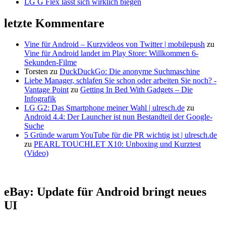
LG G Flex lässt sich wirklich biegen
letzte Kommentare
Vine für Android – Kurzvideos von Twitter | mobilepush
zu
Vine für Android landet im Play Store: Willkommen 6-
Sekunden-Filme
Torsten
zu
DuckDuckGo: Die anonyme Suchmaschine
Liebe Manager, schlafen Sie schon oder arbeiten Sie noch? -
Vantage Point
zu
Getting In Bed With Gadgets – Die
Infografik
LG G2: Das Smartphone meiner Wahl | ulresch.de
zu
Android 4.4: Der Launcher ist nun Bestandteil der Google-
Suche
5 Gründe warum YouTube für die PR wichtig ist | ulresch.de
zu
PEARL TOUCHLET X10: Unboxing und Kurztest
(Video)
eBay: Update für Android bringt neues
UI