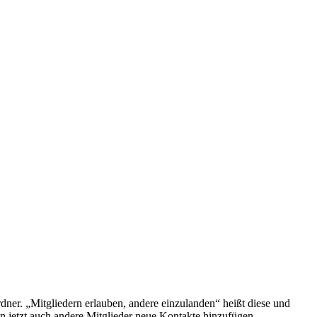
Ordner. „Mitgliedern erlauben, andere einzulanden“ heißt diese und
en jetzt auch andere Mitglieder neue Kontakte hinzufügen.