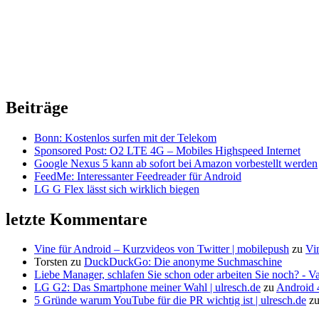
Beiträge
Bonn: Kostenlos surfen mit der Telekom
Sponsored Post: O2 LTE 4G – Mobiles Highspeed Internet
Google Nexus 5 kann ab sofort bei Amazon vorbestellt werden
FeedMe: Interessanter Feedreader für Android
LG G Flex lässt sich wirklich biegen
letzte Kommentare
Vine für Android – Kurzvideos von Twitter | mobilepush
zu
Vi
Torsten
zu
DuckDuckGo: Die anonyme Suchmaschine
Liebe Manager, schlafen Sie schon oder arbeiten Sie noch? - V
LG G2: Das Smartphone meiner Wahl | ulresch.de
zu
Android 4
5 Gründe warum YouTube für die PR wichtig ist | ulresch.de
z