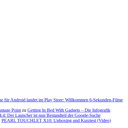
ne für Android landet im Play Store: Willkommen 6-Sekunden-Filme
antage Point
zu
Getting In Bed With Gadgets – Die Infografik
.4: Der Launcher ist nun Bestandteil der Google-Suche
u
PEARL TOUCHLET X10: Unboxing und Kurztest (Video)