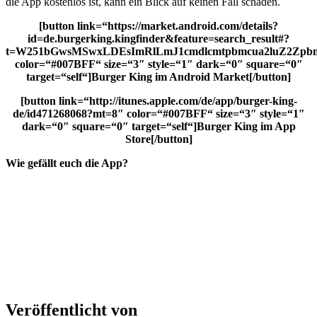
die App kostenlos ist, kann ein Blick auf keinen Fall schaden.
[button link=“https://market.android.com/details?
id=de.burgerking.kingfinder&feature=search_result#?
t=W251bGwsMSwxLDEsImRlLmJ1cmdlcmtpbmcua2luZ2Zpbm
color=“#007BFF“ size=“3″ style=“1″ dark=“0″ square=“0″
target=“self“]Burger King im Android Market[/button]
[button link=“http://itunes.apple.com/de/app/burger-king-
de/id471268068?mt=8″ color=“#007BFF“ size=“3″ style=“1″
dark=“0″ square=“0″ target=“self“]Burger King im App
Store[/button]
Wie gefällt euch die App?
Veröffentlicht von