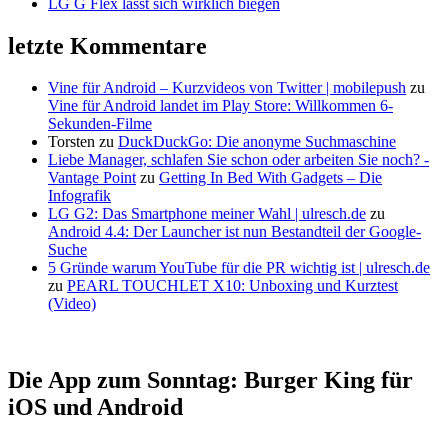
LG G Flex lässt sich wirklich biegen
letzte Kommentare
Vine für Android – Kurzvideos von Twitter | mobilepush
zu
Vine für Android landet im Play Store: Willkommen 6-
Sekunden-Filme
Torsten
zu
DuckDuckGo: Die anonyme Suchmaschine
Liebe Manager, schlafen Sie schon oder arbeiten Sie noch? -
Vantage Point
zu
Getting In Bed With Gadgets – Die
Infografik
LG G2: Das Smartphone meiner Wahl | ulresch.de
zu
Android 4.4: Der Launcher ist nun Bestandteil der Google-
Suche
5 Gründe warum YouTube für die PR wichtig ist | ulresch.de
zu
PEARL TOUCHLET X10: Unboxing und Kurztest
(Video)
Die App zum Sonntag: Burger King für
iOS und Android