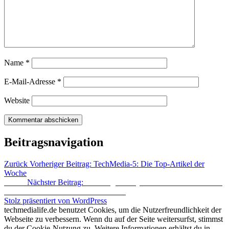
Name
*
E-Mail-Adresse
*
Website
Beitragsnavigation
Zurück
Vorheriger Beitrag:
TechMedia-5: Die Top-Artikel der
Woche
Weiter
Nächster Beitrag:
Samsung Galaxy Nexus für 599 Euro vor-
bestellbar – kommt nicht zur Telekom
Stolz präsentiert von WordPress
techmedialife.de benutzet Cookies, um die Nutzerfreundlichkeit der
Webseite zu verbessern. Wenn du auf der Seite weitersurfst, stimmst
du der Cookie-Nutzung zu. Weitere Informationen erhältst du in