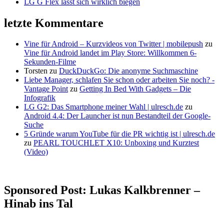
LG G Flex lässt sich wirklich biegen
letzte Kommentare
Vine für Android – Kurzvideos von Twitter | mobilepush
zu
Vine für Android landet im Play Store: Willkommen 6-
Sekunden-Filme
Torsten
zu
DuckDuckGo: Die anonyme Suchmaschine
Liebe Manager, schlafen Sie schon oder arbeiten Sie noch? -
Vantage Point
zu
Getting In Bed With Gadgets – Die
Infografik
LG G2: Das Smartphone meiner Wahl | ulresch.de
zu
Android 4.4: Der Launcher ist nun Bestandteil der Google-
Suche
5 Gründe warum YouTube für die PR wichtig ist | ulresch.de
zu
PEARL TOUCHLET X10: Unboxing und Kurztest
(Video)
Sponsored Post: Lukas Kalkbrenner –
Hinab ins Tal