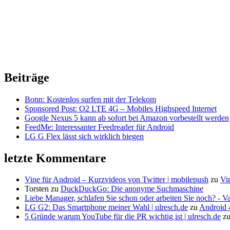
Beiträge
Bonn: Kostenlos surfen mit der Telekom
Sponsored Post: O2 LTE 4G – Mobiles Highspeed Internet
Google Nexus 5 kann ab sofort bei Amazon vorbestellt werden
FeedMe: Interessanter Feedreader für Android
LG G Flex lässt sich wirklich biegen
letzte Kommentare
Vine für Android – Kurzvideos von Twitter | mobilepush
zu
Vi
Torsten
zu
DuckDuckGo: Die anonyme Suchmaschine
Liebe Manager, schlafen Sie schon oder arbeiten Sie noch? - V
LG G2: Das Smartphone meiner Wahl | ulresch.de
zu
Android 4
5 Gründe warum YouTube für die PR wichtig ist | ulresch.de
z