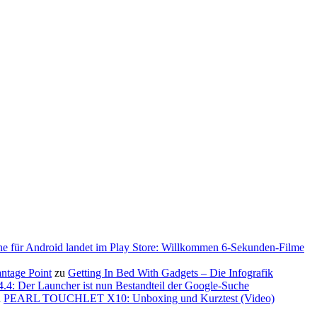
ne für Android landet im Play Store: Willkommen 6-Sekunden-Filme
antage Point
zu
Getting In Bed With Gadgets – Die Infografik
.4: Der Launcher ist nun Bestandteil der Google-Suche
u
PEARL TOUCHLET X10: Unboxing und Kurztest (Video)