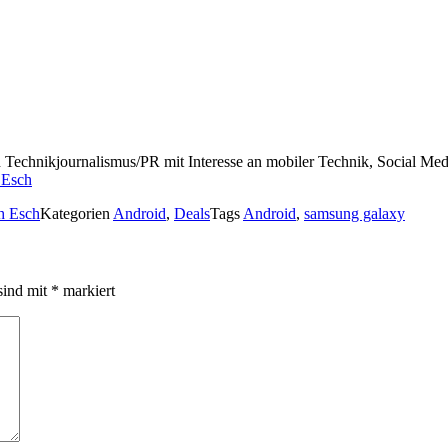
ch Technikjournalismus/PR mit Interesse an mobiler Technik, Social M
 Esch
h Esch
Kategorien
Android
,
Deals
Tags
Android
,
samsung galaxy
sind mit
*
markiert