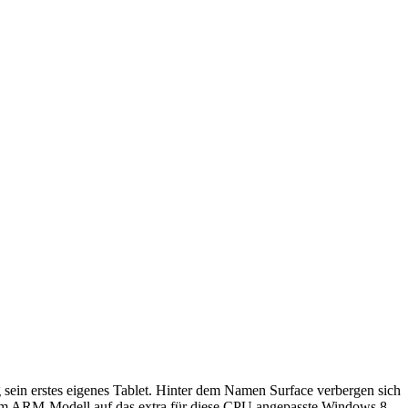
 sein erstes eigenes Tablet. Hinter dem Namen Surface verbergen sich
beim ARM-Modell auf das extra für diese CPU angepasste Windows 8