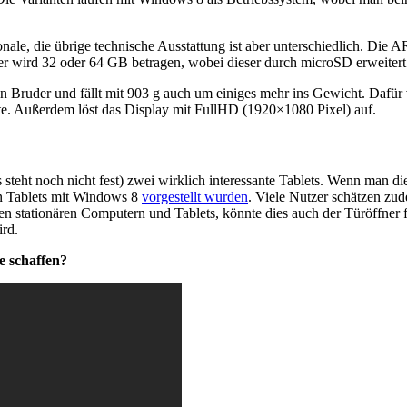
onale, die übrige technische Ausstattung ist aber unterschiedlich. Die
er wird 32 oder 64 GB betragen, wobei dieser durch microSD erweiter
ein Bruder und fällt mit 903 g auch um einiges mehr ins Gewicht. Dafür
llte. Außerdem löst das Display mit FullHD (1920×1080 Pixel) auf.
 steht noch nicht fest) zwei wirklich interessante Tablets. Wenn man di
n Tablets mit Windows 8
vorgestellt wurden
. Viele Nutzer schätzen zu
schen stationären Computern und Tablets, könnte dies auch der Türöffne
ird.
e schaffen?