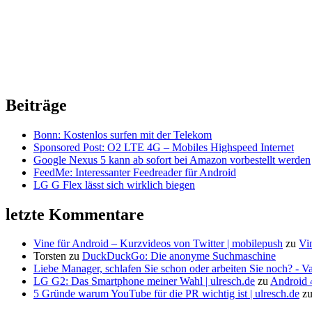
Beiträge
Bonn: Kostenlos surfen mit der Telekom
Sponsored Post: O2 LTE 4G – Mobiles Highspeed Internet
Google Nexus 5 kann ab sofort bei Amazon vorbestellt werden
FeedMe: Interessanter Feedreader für Android
LG G Flex lässt sich wirklich biegen
letzte Kommentare
Vine für Android – Kurzvideos von Twitter | mobilepush
zu
Vi
Torsten
zu
DuckDuckGo: Die anonyme Suchmaschine
Liebe Manager, schlafen Sie schon oder arbeiten Sie noch? - V
LG G2: Das Smartphone meiner Wahl | ulresch.de
zu
Android 4
5 Gründe warum YouTube für die PR wichtig ist | ulresch.de
z