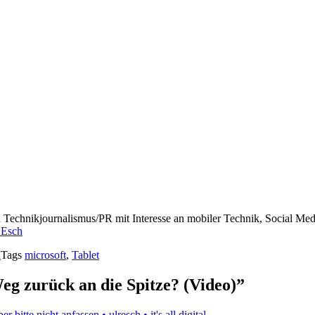
ch Technikjournalismus/PR mit Interesse an mobiler Technik, Social M
 Esch
d
Tags
microsoft
,
Tablet
eg zurück an die Spitze? (Video)”
 bitte nicht anfassen • ulresch • it's all digital