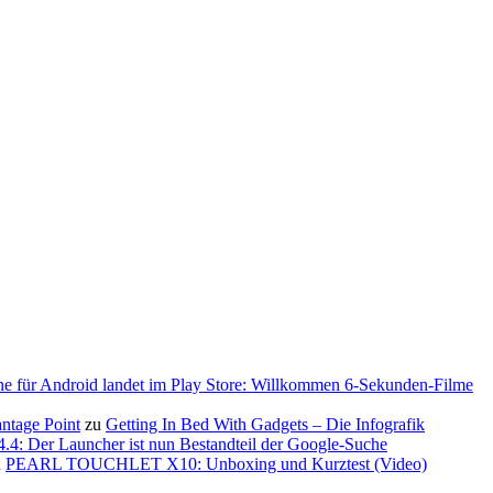
ne für Android landet im Play Store: Willkommen 6-Sekunden-Filme
antage Point
zu
Getting In Bed With Gadgets – Die Infografik
.4: Der Launcher ist nun Bestandteil der Google-Suche
u
PEARL TOUCHLET X10: Unboxing und Kurztest (Video)