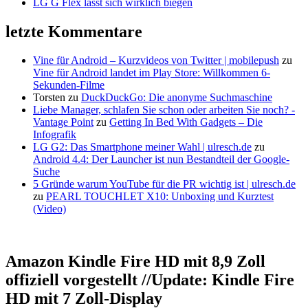
LG G Flex lässt sich wirklich biegen
letzte Kommentare
Vine für Android – Kurzvideos von Twitter | mobilepush
zu
Vine für Android landet im Play Store: Willkommen 6-
Sekunden-Filme
Torsten
zu
DuckDuckGo: Die anonyme Suchmaschine
Liebe Manager, schlafen Sie schon oder arbeiten Sie noch? -
Vantage Point
zu
Getting In Bed With Gadgets – Die
Infografik
LG G2: Das Smartphone meiner Wahl | ulresch.de
zu
Android 4.4: Der Launcher ist nun Bestandteil der Google-
Suche
5 Gründe warum YouTube für die PR wichtig ist | ulresch.de
zu
PEARL TOUCHLET X10: Unboxing und Kurztest
(Video)
Amazon Kindle Fire HD mit 8,9 Zoll
offiziell vorgestellt //Update: Kindle Fire
HD mit 7 Zoll-Display